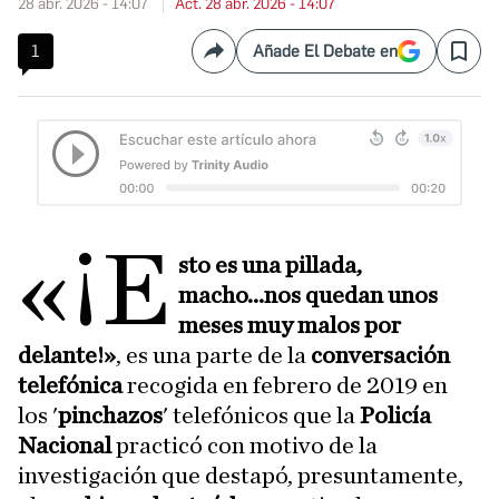
28 abr. 2026 - 14:07
Act. 28 abr. 2026 - 14:07
1
Añade El Debate en
Compartir
Save
«¡E
sto es una pillada,
macho...nos quedan unos
meses muy malos por
delante!»
, es una parte de la
conversación
telefónica
recogida en febrero de 2019 en
los '
pinchazos
' telefónicos que la
Policía
Nacional
practicó con motivo de la
investigación que destapó, presuntamente,