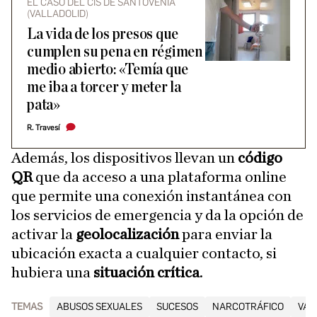
EL CASO DEL CIS DE SANTOVENIA
(VALLADOLID)
La vida de los presos que
cumplen su pena en régimen
medio abierto: «Temía que
me iba a torcer y meter la
pata»
R. Travesí
Además, los dispositivos llevan un
código
QR
que da acceso a una plataforma online
que permite una conexión instantánea con
los servicios de emergencia y da la opción de
activar la
geolocalización
para enviar la
ubicación exacta a cualquier contacto, si
hubiera una
situación crítica
.
TEMAS
ABUSOS SEXUALES
SUCESOS
NARCOTRÁFICO
VAL