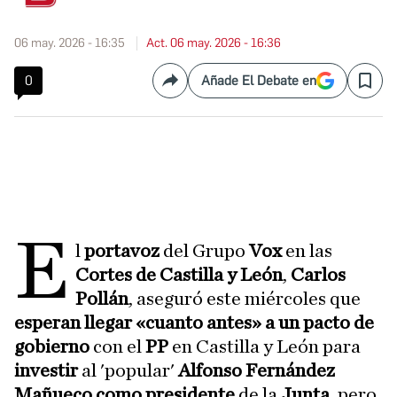
06 may. 2026 - 16:35
Act. 06 may. 2026 - 16:36
0
Añade El Debate en
Compartir
Save
E
l
portavoz
del Grupo
Vox
en las
Cortes de Castilla y León
,
Carlos
Pollán
, aseguró este miércoles que
esperan llegar «cuanto antes» a un pacto de
gobierno
con el
PP
en Castilla y León para
investir
al 'popular'
Alfonso Fernández
Mañueco como presidente
de la
Junta
, pero