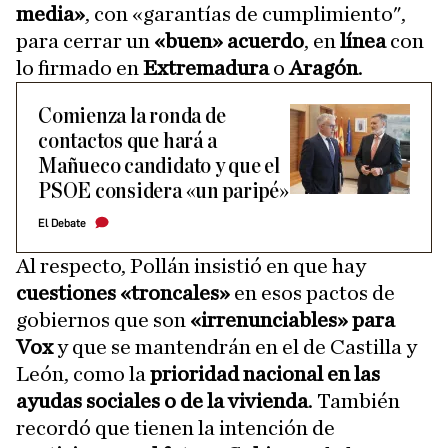
media»
, con «garantías de cumplimiento",
para cerrar un
«buen» acuerdo
, en
línea
con
lo firmado en
Extremadura
o
Aragón
.
Comienza la ronda de
contactos que hará a
Mañueco candidato y que el
PSOE considera «un paripé»
El Debate
Al respecto, Pollán insistió en que hay
cuestiones «troncales»
en esos pactos de
gobiernos que son
«irrenunciables» para
Vox
y que se mantendrán en el de Castilla y
León, como la
prioridad nacional en las
ayudas sociales o de la vivienda
. También
recordó que tienen la intención de