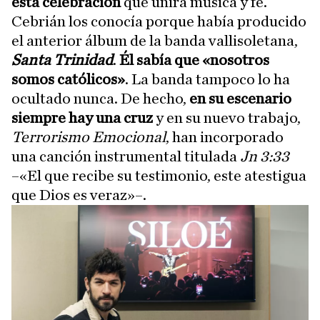
esta celebración
que unirá música y fe.
Cebrián los conocía porque había producido
el anterior álbum de la banda vallisoletana,
Santa Trinidad
.
Él sabía que «nosotros
somos católicos»
. La banda tampoco lo ha
ocultado nunca. De hecho,
en su escenario
siempre hay una cruz
y en su nuevo trabajo,
Terrorismo Emocional
, han incorporado
una canción instrumental titulada
Jn 3:33
–«El que recibe su testimonio, este atestigua
que Dios es veraz»–.