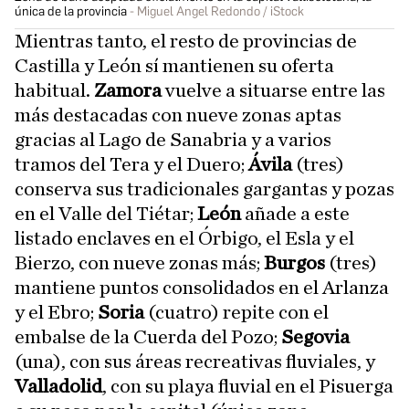
única de la provincia
Miguel Angel Redondo / iStock
Mientras tanto, el resto de provincias de
Castilla y León sí mantienen su oferta
habitual.
Zamora
vuelve a situarse entre las
más destacadas con nueve zonas aptas
gracias al Lago de Sanabria y a varios
tramos del Tera y el Duero;
Ávila
(tres)
conserva sus tradicionales gargantas y pozas
en el Valle del Tiétar;
León
añade a este
listado enclaves en el Órbigo, el Esla y el
Bierzo, con nueve zonas más;
Burgos
(tres)
mantiene puntos consolidados en el Arlanza
y el Ebro;
Soria
(cuatro) repite con el
embalse de la Cuerda del Pozo;
Segovia
(una), con sus áreas recreativas fluviales, y
Valladolid
, con su playa fluvial en el Pisuerga