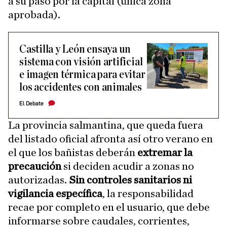
a su paso por la capital (única zona
aprobada).
Castilla y León ensaya un
sistema con visión artificial
e imagen térmica para evitar
los accidentes con animales
El Debate
La provincia salmantina, que queda fuera
del listado oficial afronta así otro verano en
el que los bañistas deberán
extremar la
precaución
si deciden acudir a zonas no
autorizadas.
Sin controles sanitarios ni
vigilancia específica
, la responsabilidad
recae por completo en el usuario, que debe
informarse sobre caudales, corrientes,