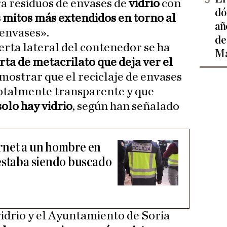
a residuos de envases de
vidrio
con
dó
 mitos más extendidos en torno al
añ
 envases».
de
erta lateral del contenedor se ha
Ma
rta de metacrilato que deja ver el
demostrar que el reciclaje de envases
totalmente transparente y que
olo hay vidrio
, según han señalado
carnet a un hombre en
estaba siendo buscado
vidrio y el Ayuntamiento de Soria