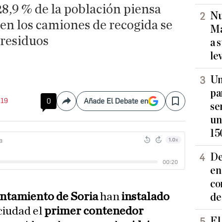
28,9 % de la población piensa
Nu
n los camiones de recogida se
Ma
 residuos
a 
le
Un
pa
:19
0
Añade El Debate en
Compartir
Save
se
un
15
De
en
co
ntamiento de Soria
han
instalado
de
 ciudad el
primer contenedor
El