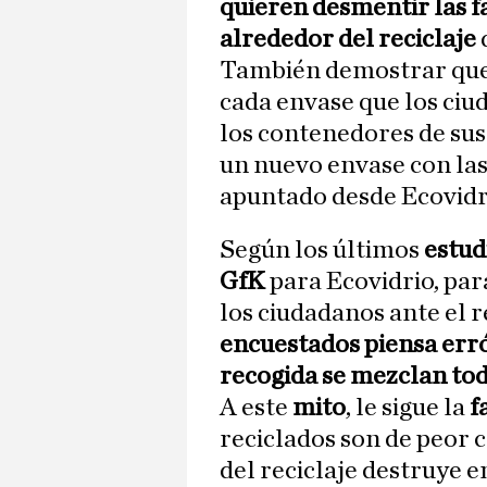
quieren desmentir las f
alrededor del reciclaje
También demostrar que el
cada envase que los ciu
los contenedores de sus
un nuevo envase con la
apuntado desde Ecovidr
Según los últimos
estud
GfK
para Ecovidrio, para
los ciudadanos ante el r
encuestados piensa err
recogida se mezclan tod
A este
mito
, le sigue la
f
reciclados son de peor ca
del reciclaje destruye e