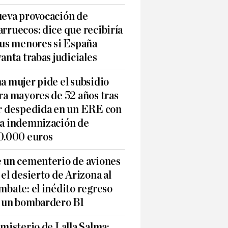
eva provocación de
rruecos: dice que recibiría
sus menores si España
vanta trabas judiciales
a mujer pide el subsidio
ra mayores de 52 años tras
r despedida en un ERE con
a indemnización de
0.000 euros
 un cementerio de aviones
 el desierto de Arizona al
mbate: el inédito regreso
 un bombardero B1
 misterio de Lalla Salma: