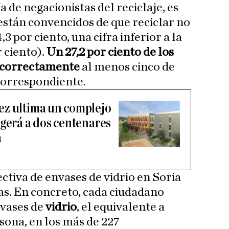
a de negacionistas del reciclaje, es
 están convencidos de que reciclar no
,3 por ciento, una cifra inferior a la
 ciento).
Un 27,2 por ciento de los
a correctamente
al menos cinco de
correspondiente.
ez ultima un complejo
ogerá a dos centenares
a
ectiva de envases de vidrio en Soria
as. En concreto, cada ciudadano
nvases de
vidrio
, el equivalente a
sona, en los más de 227