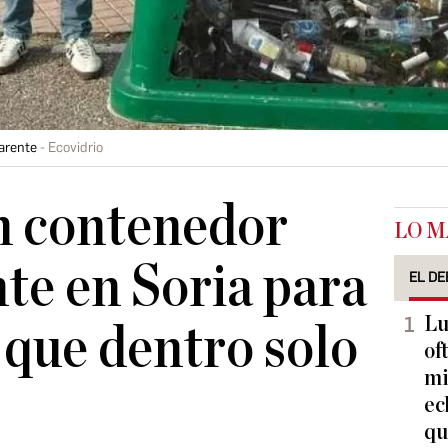
parente
Ecovidrio
n contenedor
LO M
te en Soria para
EL DE
Lu
que dentro solo
of
mi
ec
qu