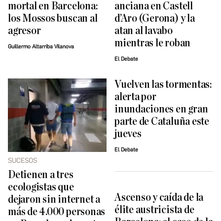
mortal en Barcelona:
anciana en Castell
los Mossos buscan al
d’Aro (Gerona) y la
agresor
atan al lavabo
mientras le roban
Guillermo Altarriba Vilanova
El Debate
Vuelven las tormentas:
alerta por
inundaciones en gran
parte de Cataluña este
jueves
El Debate
SUCESOS
Detienen a tres
ecologistas que
Ascenso y caída de la
dejaron sin internet a
élite austricista de
más de 4.000 personas