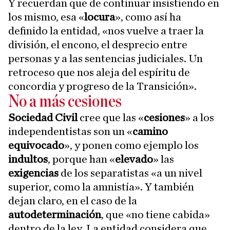
Y recuerdan que de continuar insistiendo en
los mismo, esa «
locura
», como así ha
definido la entidad, «nos vuelve a traer la
división, el encono, el desprecio entre
personas y a las sentencias judiciales. Un
retroceso que nos aleja del espíritu de
concordia y progreso de la Transición».
No a más cesiones
Sociedad Civil
cree que las «
cesiones
» a los
independentistas son un «
camino
equivocado
», y ponen como ejemplo los
indultos
, porque han «
elevado
» las
exigencias
de los separatistas «a un nivel
superior, como la amnistía». Y también
dejan claro, en el caso de la
autodeterminación
, que «no tiene cabida»
dentro de la ley. La entidad considera que