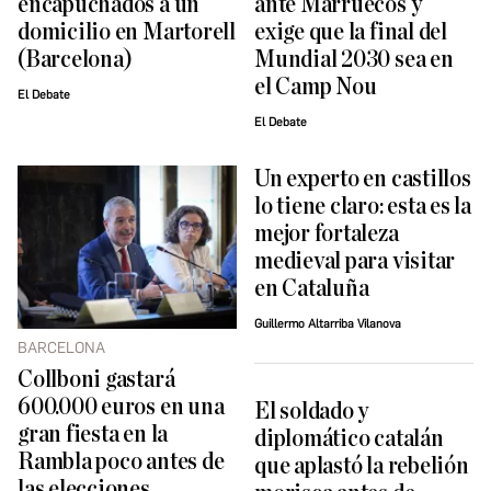
encapuchados a un
ante Marruecos y
domicilio en Martorell
exige que la final del
(Barcelona)
Mundial 2030 sea en
el Camp Nou
El Debate
El Debate
Un experto en castillos
lo tiene claro: esta es la
mejor fortaleza
medieval para visitar
en Cataluña
Guillermo Altarriba Vilanova
BARCELONA
Collboni gastará
600.000 euros en una
El soldado y
gran fiesta en la
diplomático catalán
Rambla poco antes de
que aplastó la rebelión
las elecciones