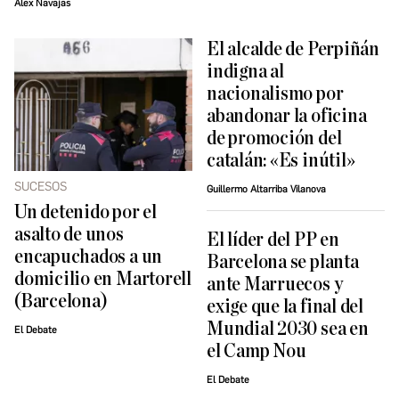
Álex Navajas
El alcalde de Perpiñán
indigna al
nacionalismo por
abandonar la oficina
de promoción del
catalán: «Es inútil»
SUCESOS
Guillermo Altarriba Vilanova
Un detenido por el
asalto de unos
El líder del PP en
encapuchados a un
Barcelona se planta
domicilio en Martorell
ante Marruecos y
(Barcelona)
exige que la final del
Mundial 2030 sea en
El Debate
el Camp Nou
El Debate