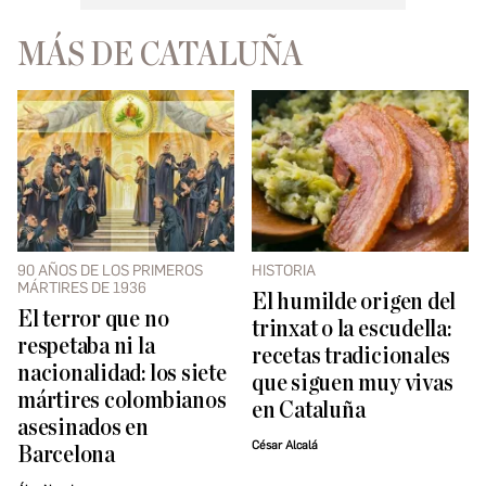
MÁS DE CATALUÑA
90 AÑOS DE LOS PRIMEROS
HISTORIA
MÁRTIRES DE 1936
El humilde origen del
El terror que no
trinxat o la escudella:
respetaba ni la
recetas tradicionales
nacionalidad: los siete
que siguen muy vivas
mártires colombianos
en Cataluña
asesinados en
César Alcalá
Barcelona