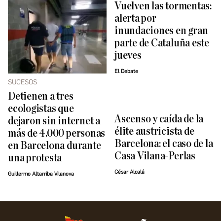
Vuelven las tormentas:
alerta por
inundaciones en gran
parte de Cataluña este
jueves
El Debate
SUCESOS
Detienen a tres
ecologistas que
Ascenso y caída de la
dejaron sin internet a
élite austricista de
más de 4.000 personas
Barcelona: el caso de la
en Barcelona durante
Casa Vilana-Perlas
una protesta
César Alcalá
Guillermo Altarriba Vilanova