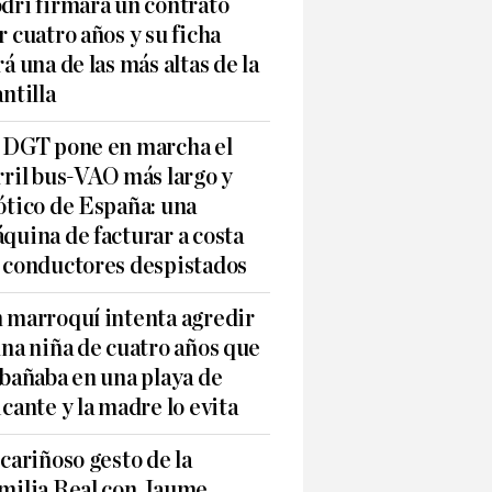
dri firmará un contrato
r cuatro años y su ficha
rá una de las más altas de la
antilla
 DGT pone en marcha el
rril bus-VAO más largo y
ótico de España: una
quina de facturar a costa
 conductores despistados
 marroquí intenta agredir
una niña de cuatro años que
 bañaba en una playa de
icante y la madre lo evita
 cariñoso gesto de la
milia Real con Jaume