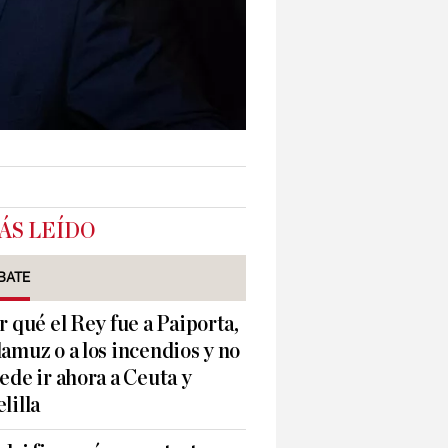
ÁS LEÍDO
BATE
r qué el Rey fue a Paiporta,
amuz o a los incendios y no
ede ir ahora a Ceuta y
lilla