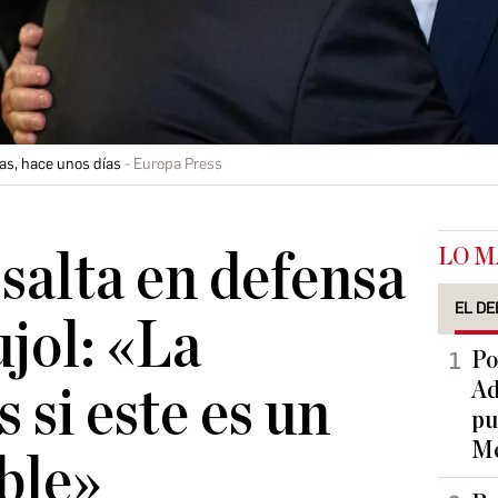
Mas, hace unos días
Europa Press
LO M
salta en defensa
EL DE
ujol: «La
Po
Ad
 si este es un
pu
Me
able»