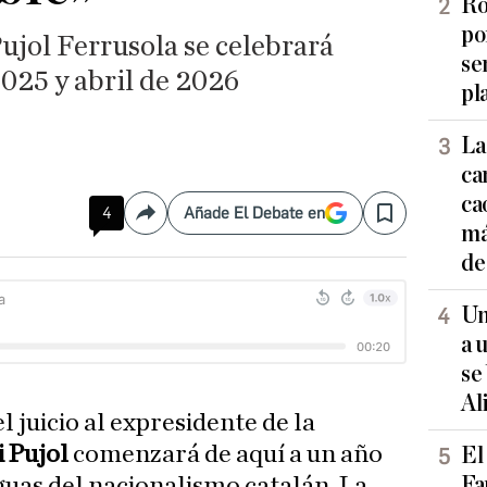
Ro
po
 Pujol Ferrusola se celebrará
se
025 y abril de 2026
pl
La
ca
ca
4
Añade El Debate en
Compartir
Save
má
de
Un
a 
se
Al
l juicio al expresidente de la
 Pujol
comenzará de aquí a un año
El
Fa
guas del nacionalismo catalán. La