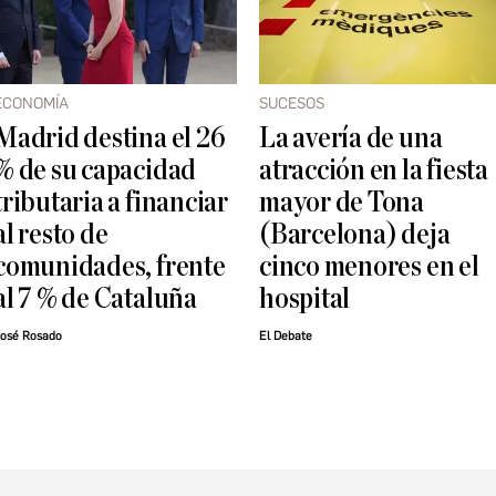
ECONOMÍA
SUCESOS
Madrid destina el 26
La avería de una
% de su capacidad
atracción en la fiesta
tributaria a financiar
mayor de Tona
al resto de
(Barcelona) deja
comunidades, frente
cinco menores en el
al 7 % de Cataluña
hospital
osé Rosado
El Debate