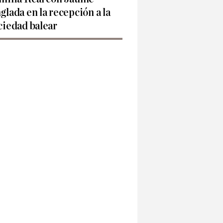
glada en la recepción a la
ciedad balear