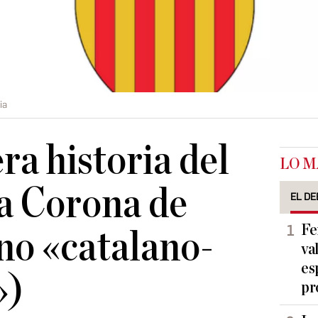
ia
ra historia del
LO M
la Corona de
EL DE
Fe
no «catalano-
va
es
»)
pr