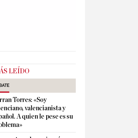
ÁS LEÍDO
BATE
rran Torres: «Soy
lenciano, valencianista y
pañol. A quien le pese es su
oblema»