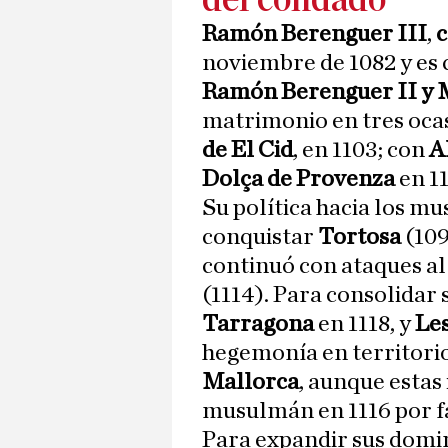
Ramón Berenguer III
,
c
noviembre de 1082 y es
Ramón Berenguer II y M
matrimonio en tres oca
de El Cid
, en 1103; con
A
Dolça de Provenza
en 11
Su política hacia los m
conquistar
Tortosa
(109
continuó con ataques al 
(1114). Para consolidar
Tarragona
en 1118, y
Le
hegemonía en territorio
Mallorca
, aunque estas
musulmán en 1116 por fa
Para expandir sus domini