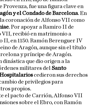
e Provenza, fue una figura clave en
agón y el Condado de Barcelona
. En
 la coronación de Alfonso VII como
niae
. Por apoyar a Ramiro II de
 VII, recibió en matrimonio a
ro II, en 1150. Ramón Berenguer IV
eino de Aragón, aunque sin el título
arcelona y príncipe de Aragón.
 dinástica que dio origen a la
 órdenes militares del
Santo
Hospitalarios
cedieron sus derechos
cambio de privilegios para
ntros propios.
 el pacto de Carrión, Alfonso VII
ensiones sobre el Ebro, con Ramón