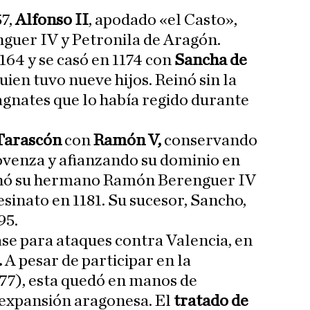
57,
Alfonso II
, apodado «el Casto»,
guer IV y Petronila de Aragón.
164 y se casó en 1174 con
Sancha de
quien tuvo nueve hijos. Reinó sin la
agnates que lo había regido durante
 Tarascón
con
Ramón V,
conservando
rovenza y afianzando su dominio en
rnó su hermano Ramón Berenguer IV
sinato en 1181. Su sucesor, Sancho,
95.
ase para ataques contra Valencia, en
.
A pesar de participar en la
77), esta quedó en manos de
a expansión aragonesa. El
tratado de