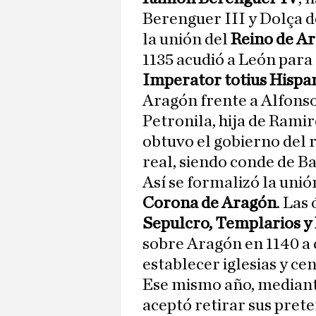
Berenguer III y Dolça d
la unión del
Reino de Ar
1135 acudió a León para
Imperator totius Hispa
Aragón frente a Alfonso
Petronila, hija de Rami
obtuvo el gobierno del r
real, siendo conde de B
Así se formalizó la unión
Corona de Aragón
. Las
Sepulcro, Templarios y 
sobre Aragón en 1140 a 
establecer iglesias y ce
Ese mismo año, mediante
aceptó retirar sus pret