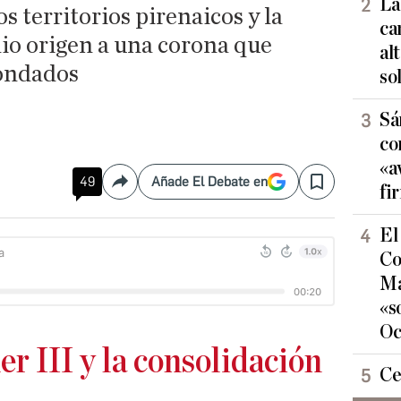
La
s territorios pirenaicos y la
ca
io origen a una corona que
al
condados
so
Sá
co
«a
49
Añade El Debate en
Compartir
Save
fi
El
Co
Ma
«s
Oc
 III y la consolidación
Ce