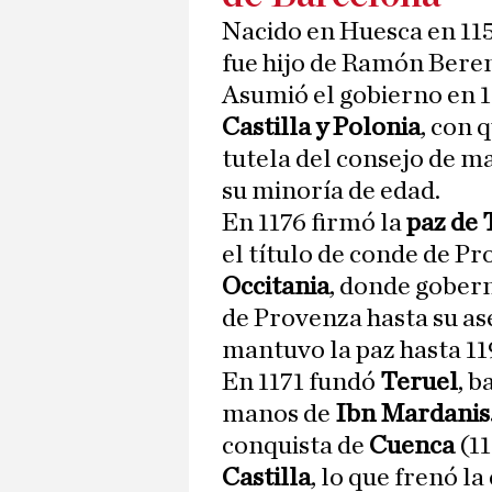
Nacido en Huesca en 11
fue hijo de Ramón Beren
Asumió el gobierno en 1
Castilla y Polonia
, con 
tutela del consejo de m
su minoría de edad.
En 1176 firmó la
paz de
el título de conde de P
Occitania
, donde gobe
de Provenza hasta su ase
mantuvo la paz hasta 11
En 1171 fundó
Teruel
, b
manos de
Ibn Mardanis
conquista de
Cuenca
(11
Castilla
, lo que frenó l