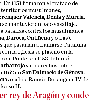
 En 1151 firmaron el tratado de
e territorios musulmanes,
enguer Valencia, Denia y Murcia,
 se mantuvieron bajo vasallaje.
es batallas contra los musulmanes
na, Daroca, Ontiñena
y otras),
s que pasarían a llamarse Cataluña
con la Iglesia se plasmó en la
o de Poblet en 1153. Intentó
Barbarroja
sus derechos sobre
n 1162 en
San Dalmacio de Génova.
ona
a su hijo Ramón Berenguer IV de
fonso II.
mer rey de Aragón y conde