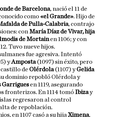
onde de Barcelona
, nació el 11 de
 conocido como
«el Grande»
. Hijo de
afalda de Pulla-Calabria
, contrajo
siones: con
María Díaz de Vivar, hija
lmodis de Mortain
en 1106; y con
12. Tuvo nueve hijos.
usulmanes fue agresiva. Intentó
5) y
Amposta
(1097) sin éxito, pero
castillo de
Olérdola
(1107) y
Gelida
 su dominio repobló Olérdola y
s Garrigues
en 1119, asegurando
s fronterizos. En 1114 tomó
Ibiza
y
 islas regresaron al control
lta de repoblación.
os, en 1107 casó a su hija
Ximena
,