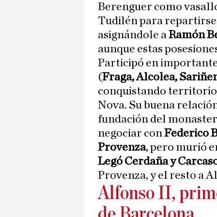
Berenguer como vasallo.
Tudilén para repartirs
asignándole a
Ramón Ber
aunque estas posesiones
Participó en important
(
Fraga, Alcolea, Sariñe
conquistando territorio
Nova. Su buena relación 
fundación del monasteri
negociar con
Federico 
Provenza
, pero murió e
Legó Cerdaña y Carcas
Provenza, y el resto a Al
Alfonso II, pri
de Barcelona