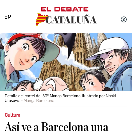
Menú
INICIA
SESIÓ
Detalle del cartel del 30º Manga Barcelona, ilustrado por Naoki
Urasawa
Manga Barcelona
Cultura
Así ve a Barcelona una