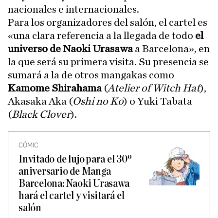
nacionales e internacionales.
Para los organizadores del salón, el cartel es
«una clara referencia a la llegada de todo
el
universo de Naoki Urasawa
a Barcelona», en
la que será su primera visita. Su presencia se
sumará a la de otros mangakas como
Kamome Shirahama
(
Atelier of Witch Hat
),
Akasaka Aka (
Oshi no Ko
) o Yuki Tabata
(
Black Clover
).
CÓMIC
Invitado de lujo para el 30º
aniversario de Manga
Barcelona: Naoki Urasawa
hará el cartel y visitará el
salón