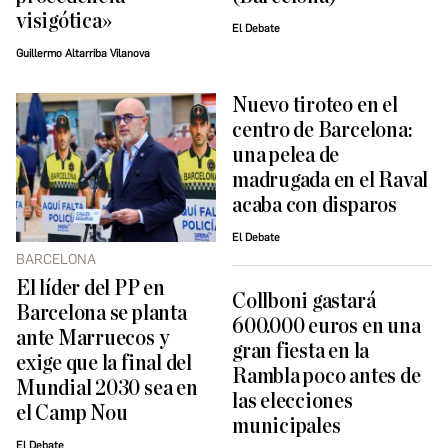
visigótica»
El Debate
Guillermo Altarriba Vilanova
Nuevo tiroteo en el
centro de Barcelona:
una pelea de
madrugada en el Raval
acaba con disparos
El Debate
BARCELONA
El líder del PP en
Collboni gastará
Barcelona se planta
600.000 euros en una
ante Marruecos y
gran fiesta en la
exige que la final del
Rambla poco antes de
Mundial 2030 sea en
las elecciones
el Camp Nou
municipales
El Debate