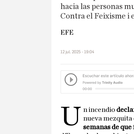
hacia las personas m
Contra el Feixisme i 
EFE
12 jul. 2025 - 19:04
U
n incendio
decla
nueva mezquita 
semanas de que 