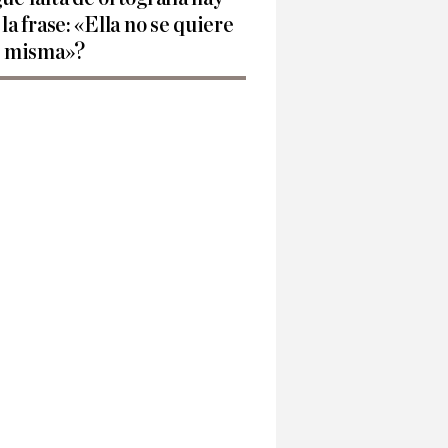
 la frase: «Ella no se quiere
í misma»?