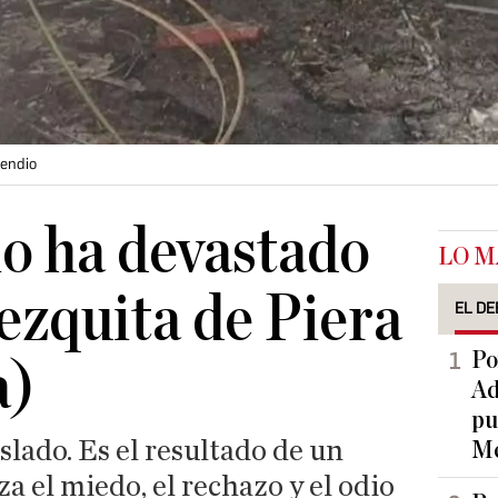
cendio
o ha devastado
LO M
ezquita de Piera
EL DE
Po
a)
Ad
pu
slado. Es el resultado de un
Me
a el miedo, el rechazo y el odio