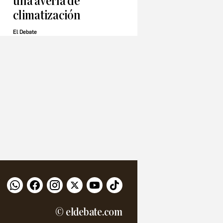
una avería de
climatización
El Debate
© eldebate.com