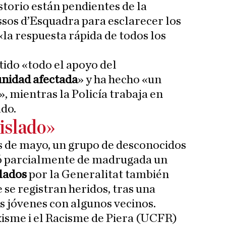
storio están pendientes de la
ssos d’Esquadra para esclarecer los
«la respuesta rápida de todos los
tido «todo el apoyo del
nidad afectada
» y ha hecho «un
, mientras la Policía trabaja en
ado.
aislado»
s de mayo, un grupo de desconocidos
ó parcialmente de madrugada un
elados
por la Generalitat también
e se registran heridos, tras una
s jóvenes con algunos vecinos.
xisme i el Racisme de Piera (UCFR)