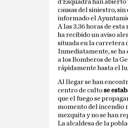
d'Esquadra han abierto 
causas del siniestro, si
informado el Ayuntamien
A las 3.36 horas de esta
ha recibido un aviso al
situada en la carretera 
Inmediatamente, se ha d
a los Bomberos de la Ge
rápidamente hasta el lu
Al llegar se han encont
centro de culto
se esta
que el fuego se propagara
momento del incendio no
mezquita y no se han re
La alcaldesa de la pob