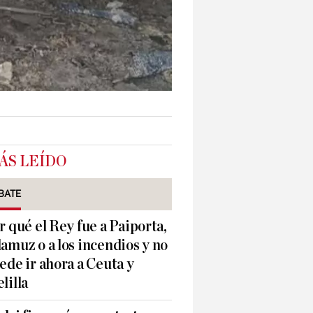
ÁS LEÍDO
BATE
r qué el Rey fue a Paiporta,
amuz o a los incendios y no
ede ir ahora a Ceuta y
lilla