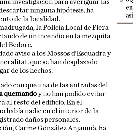
una investigación para averiguar las
en
n descartar ninguna hipótesis, ha
as
to de la localidad.
 madrugada, la Policía Local de Piera
ertando de un incendio en la mezquita
del Bedorc.
ado aviso a los Mossos d’Esquadra y
neralitat, que se han desplazado
gar de los hechos.
rado con que una de las entradas del
ba quemando
y no han podido evitar
 al resto del edificio. En el
 había nadie en el interior de la
gistrado daños personales.
lación, Carme González Anjaumà, ha