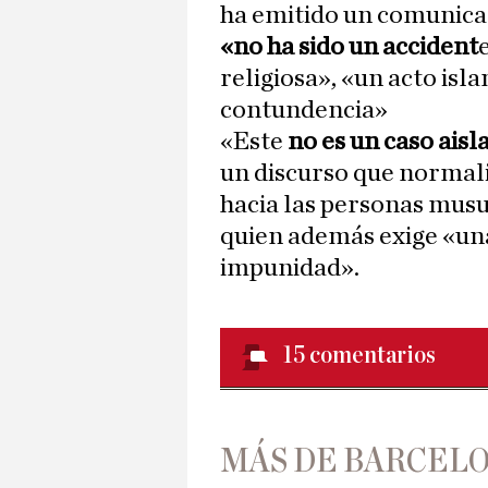
ha emitido un comunicad
«no ha sido un accident
religiosa», «un acto is
contundencia»
«Este
no es un caso aisl
un discurso que normaliz
hacia las personas musu
quien además exige «una 
impunidad».
15
comentarios
MÁS DE BARCEL