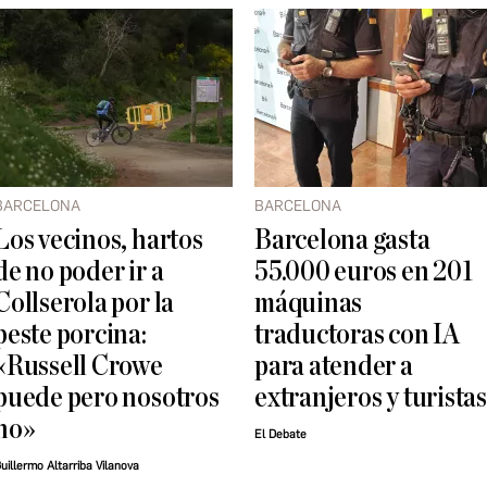
BARCELONA
BARCELONA
Los vecinos, hartos
Barcelona gasta
de no poder ir a
55.000 euros en 201
Collserola por la
máquinas
peste porcina:
traductoras con IA
«Russell Crowe
para atender a
puede pero nosotros
extranjeros y turistas
no»
El Debate
uillermo Altarriba Vilanova