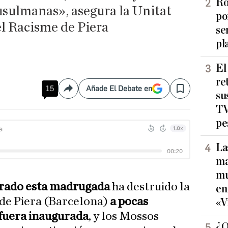
Ro
usulmanas», asegura la Unitat
po
el Racisme de Piera
se
pl
El
re
15
Añade El Debate en
Compartir
Save
su
TV
pe
La
ma
mu
rado esta madrugada
ha destruido la
en
de Piera (Barcelona)
a pocas
«V
fuera inaugurada
, y los Mossos
¿Q