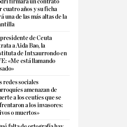
dri firmará un contrato
r cuatro años y su ficha
rá una de las más altas de la
antilla
 presidente de Ceuta
trata a Aida Bao, la
stituta de Intxaurrondo en
E: «Me está llamando
sado»
s redes sociales
rroquíes amenazan de
erte a los ceutíes que se
frentaron a los invasores:
ivos o muertos»
ué falta de ortografía hay