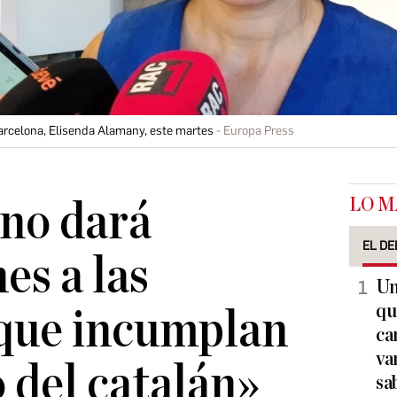
arcelona, Elisenda Alamany, este martes
Europa Press
LO M
no dará
EL DE
es a las
Un
qu
 que incumplan
ca
va
o del catalán»
sa