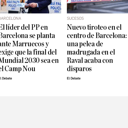
BARCELONA
SUCESOS
El líder del PP en
Nuevo tiroteo en el
Barcelona se planta
centro de Barcelona:
ante Marruecos y
una pelea de
exige que la final del
madrugada en el
Mundial 2030 sea en
Raval acaba con
el Camp Nou
disparos
l Debate
El Debate