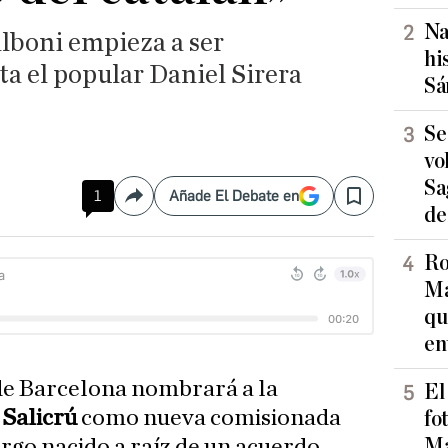
Na
llboni empieza a ser
hi
a el popular Daniel Sirera
Sá
Se
vo
Sa
1
Añade El Debate en
Compartir
Save
de
Ro
Ma
qu
en
de Barcelona nombrará a la
El
 Salicrú
como nueva comisionada
fo
Ma
argo nacido a raíz de un acuerdo