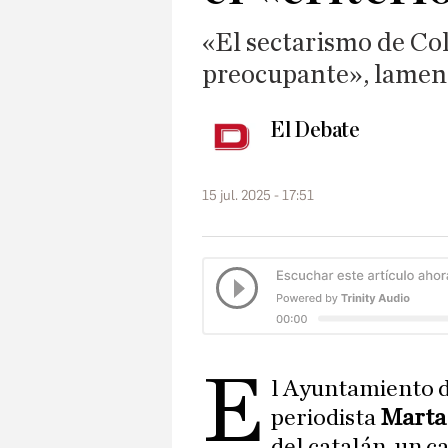
«El sectarismo de Co
preocupante», lament
El Debate
15 jul. 2025 - 17:51
E
l Ayuntamiento 
periodista
Marta
del catalán, un c