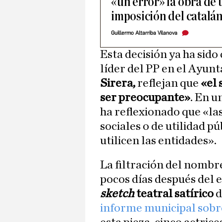
«un error» la obra de t
imposición del catalá
Guillermo Altarriba Vilanova
Esta decisión ya ha sido 
líder del PP en el Ayun
Sirera,
reflejan que
«el 
ser preocupante»
. En u
ha reflexionado que «la
sociales o de utilidad pú
utilicen las entidades».
La filtración del nombr
pocos días después del 
sketch
teatral satírico
d
informe municipal sobr