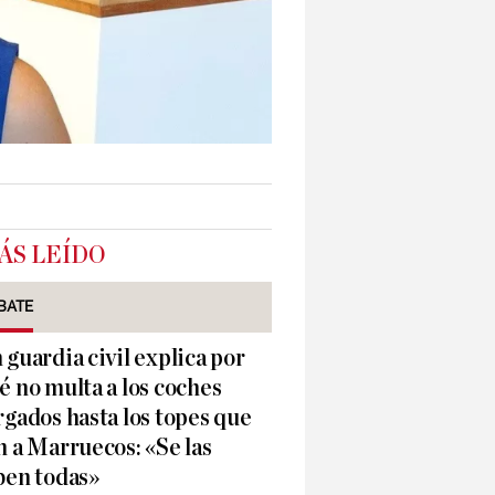
ÁS LEÍDO
BATE
 guardia civil explica por
é no multa a los coches
rgados hasta los topes que
n a Marruecos: «Se las
ben todas»