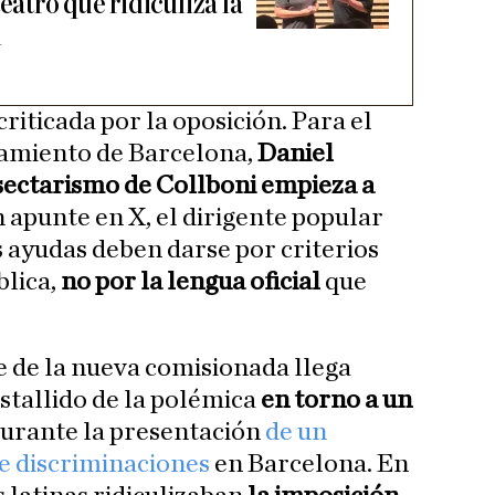
eatro que ridiculiza la
n
criticada por la oposición. Para el
tamiento de Barcelona,
Daniel
sectarismo de Collboni empieza a
n apunte en X, el dirigente popular
s ayudas deben darse por criterios
blica,
no por la lengua oficial
que
e de la nueva comisionada llega
estallido de la polémica
en torno a un
urante la presentación
de un
e discriminaciones
en Barcelona. En