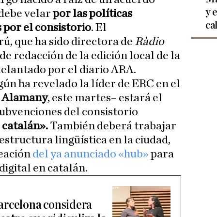
y 
 debe velar
por las políticas
ca
 por el consistorio
. El
, que ha sido directora de
Ràdio
 de redacción de la edición local de la
elantado por el diario ARA.
gún ha revelado la líder de ERC en el
a Alamany
, este martes– estará el
subvenciones del consistorio
l catalán».
También deberá trabajar
structura lingüística en la ciudad,
eación
del ya anunciado «hub»
para
igital en catalán.
arcelona considera