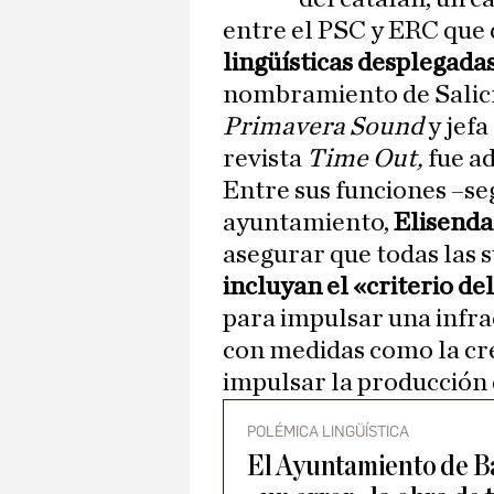
entre el PSC y ERC que
lingüísticas desplegadas
nombramiento de Salicrú
Primavera Sound
y jefa
revista
Time Out,
fue ad
Entre sus funciones –se
ayuntamiento,
Elisend
asegurar que todas las 
incluyan el «criterio de
para impulsar una infrae
con medidas como la cr
impulsar la producción d
POLÉMICA LINGÜÍSTICA
El Ayuntamiento de B