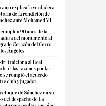
ranjo explica la verdadera
storia de la rendición de
nchez ante Mohamed VI
 cumplen 90 años de la
ladura del monumento al
grado Corazón del Cerro
 los Ángeles
dri traiciona al Real
drid: las razones por las
e se rompió el acuerdo
tre club y jugador
 retoque de Sánchez en su
to del despacho de La
reta para ocultar sus pies