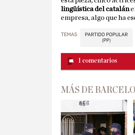
esta pieza, cinco actrice
lingüística del catalán
e
empresa, algo que ha es
TEMAS
PARTIDO POPULAR
(PP)
1
comentarios
MÁS DE BARCEL