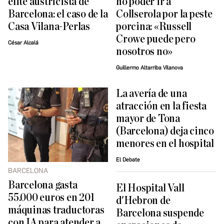
élite austricista de
no poder ir a
Barcelona: el caso de la
Collserola por la peste
Casa Vilana-Perlas
porcina: «Russell
Crowe puede pero
César Alcalá
nosotros no»
Guillermo Altarriba Vilanova
La avería de una
atracción en la fiesta
mayor de Tona
(Barcelona) deja cinco
menores en el hospital
El Debate
BARCELONA
Barcelona gasta
El Hospital Vall
55.000 euros en 201
d'Hebron de
máquinas traductoras
Barcelona suspende
con IA para atender a