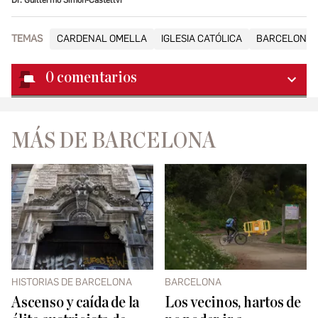
TEMAS
CARDENAL OMELLA
IGLESIA CATÓLICA
BARCELONA 
0
comentarios
MÁS DE BARCELONA
HISTORIAS DE BARCELONA
BARCELONA
Ascenso y caída de la
Los vecinos, hartos de