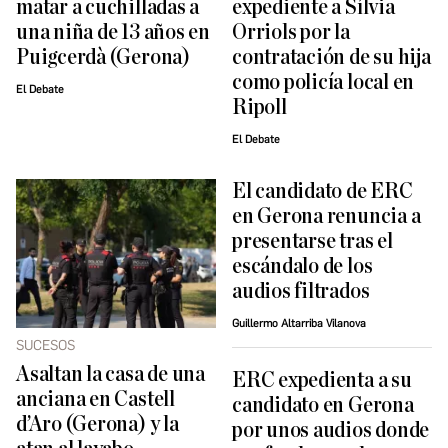
matar a cuchilladas a
expediente a Sílvia
una niña de 13 años en
Orriols por la
Puigcerdà (Gerona)
contratación de su hija
como policía local en
El Debate
Ripoll
El Debate
El candidato de ERC
en Gerona renuncia a
presentarse tras el
escándalo de los
audios filtrados
Guillermo Altarriba Vilanova
SUCESOS
Asaltan la casa de una
ERC expedienta a su
anciana en Castell
candidato en Gerona
d’Aro (Gerona) y la
por unos audios donde