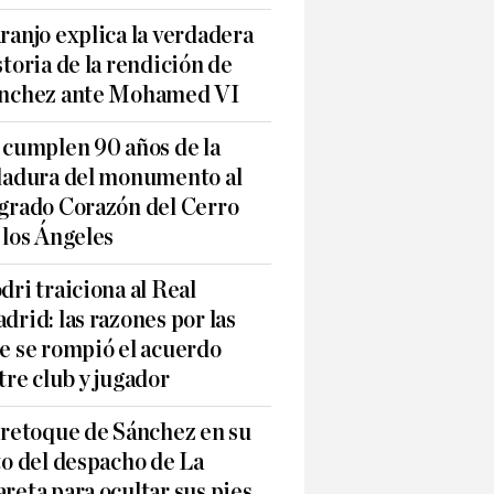
ranjo explica la verdadera
storia de la rendición de
nchez ante Mohamed VI
 cumplen 90 años de la
ladura del monumento al
grado Corazón del Cerro
 los Ángeles
dri traiciona al Real
drid: las razones por las
e se rompió el acuerdo
tre club y jugador
 retoque de Sánchez en su
to del despacho de La
reta para ocultar sus pies