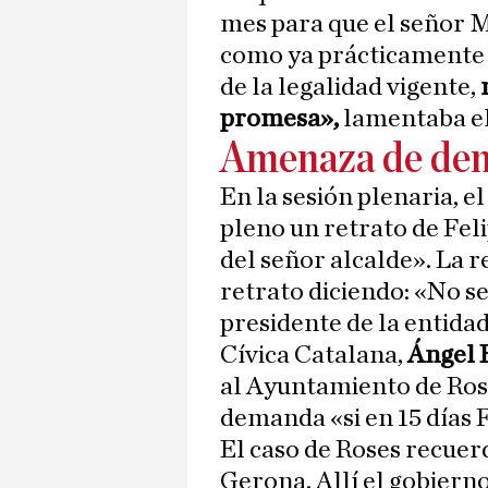
mes para que el señor M
como ya prácticamente
de la legalidad vigente,
promesa»,
lamentaba el
Amenaza de de
En la sesión plenaria, el
pleno un retrato de Feli
del señor alcalde». La r
retrato diciendo: «No se
presidente de la entida
Cívica Catalana,
Ángel 
al Ayuntamiento de Rose
demanda «si en 15 días F
El caso de Roses recuerda
Gerona. Allí el gobiern