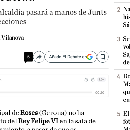
Na
alcaldía pasará a manos de Junts
hi
ecciones
Sá
 Vilanova
Se
vo
Sa
6
Añade El Debate en
Compartir
Save
de
Ro
Ma
qu
en
ipal de
Roses
(Gerona) no ha
El
ato del
Rey Felipe VI
en la sala de
fo
Ma
amiento, a pesar de que es