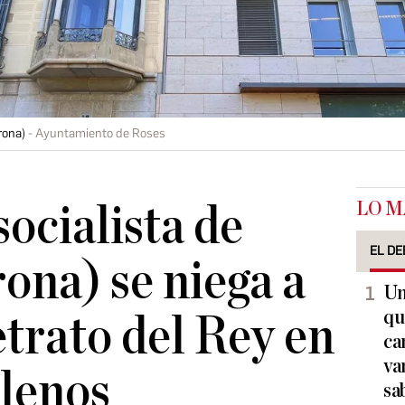
rona)
Ayuntamiento de Roses
LO M
socialista de
EL DE
ona) se niega a
Un
qu
etrato del Rey en
ca
va
plenos
sa