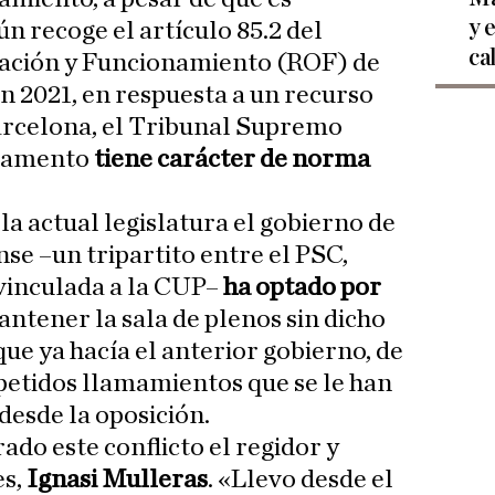
y 
ún recoge el artículo 85.2 del
ca
ación y Funcionamiento (ROF) de
n 2021, en respuesta a un recurso
rcelona, el Tribunal Supremo
glamento
tiene carácter de norma
e la actual legislatura el gobierno de
se –un tripartito entre el PSC,
 vinculada a la CUP–
ha optado por
ntener la sala de plenos sin dicho
 que ya hacía el anterior gobierno, de
petidos llamamientos que se le han
desde la oposición.
do este conflicto el regidor y
s,
Ignasi Mulleras
. «Llevo desde el