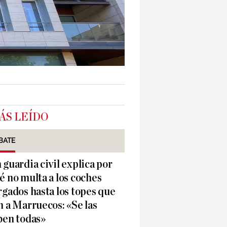
ÁS LEÍDO
BATE
 guardia civil explica por
é no multa a los coches
rgados hasta los topes que
n a Marruecos: «Se las
ben todas»