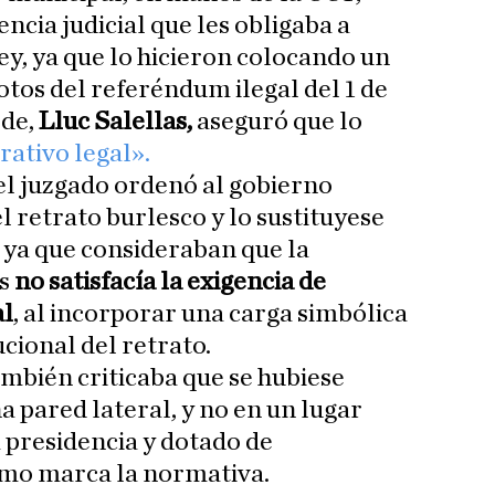
ncia judicial que les obligaba a
Rey, ya que lo hicieron colocando un
otos del referéndum ilegal del 1 de
lde,
Lluc Salellas,
aseguró que lo
ativo legal».
 el juzgado ordenó al gobierno
l retrato burlesco y lo sustituyese
, ya que consideraban que la
s
no satisfacía la exigencia de
al
, al incorporar una carga simbólica
ucional del retrato.
ambién criticaba que se hubiese
 pared lateral, y no en un lugar
a presidencia y dotado de
omo marca la normativa.