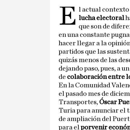
E
l actual contexto
lucha electoral
h
que son de difer
en una constante pugna i
hacer llegar a la opinió
partidos que las susten
quizás menos de las des
dejando paso, pues, a u
de
colaboración entre lo
En la Comunidad Valenc
el pasado mes de diciem
Transportes,
Óscar Pue
Turia para anunciar el 
de ampliación del Puert
para el
porvenir económi