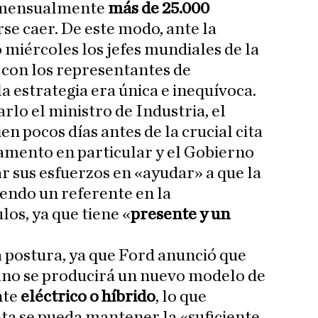
 mensualmente
más de 25.000
rse caer. De este modo, ante la
 miércoles los jefes mundiales de la
con los representantes de
la estrategia era única e inequívoca.
rlo el ministro de Industria, el
ien pocos días antes de la crucial cita
amento en particular y el Gobierno
r sus esfuerzos en «ayudar» a que la
iendo un referente en la
los, ya que tiene «
presente y un
a postura, ya que Ford anunció que
ano se producirá un nuevo modelo de
nte
eléctrico o híbrido
, lo que
nta se pueda mantener la «suficiente