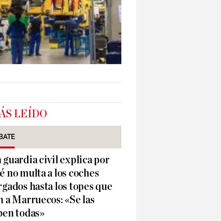
ÁS LEÍDO
BATE
 guardia civil explica por
é no multa a los coches
rgados hasta los topes que
n a Marruecos: «Se las
ben todas»