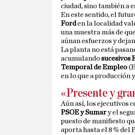
ciudad, sino también a e
En este sentido, el futur
Ford
en la localidad va
una muestra más de que 
aúnan esfuerzos y dejan 
La planta no está pasa
acumulando
sucesivos 
Temporal de Empleo
(E
en lo que a producción 
«Presente y gra
Aún así, los ejecutivos 
PSOE y Sumar
y el seg
puesto de manifiesto qu
aporta hasta el 8 % del 