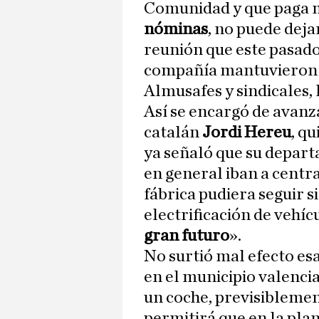
Comunidad y que paga
nóminas
, no puede deja
reunión que este pasado
compañía mantuvieron 
Almusafes y sindicales, 
Así se encargó de avanza
catalán
Jordi Hereu
, qu
ya señaló que su depart
en general iban a centra
fábrica pudiera seguir s
electrificación de vehícu
gran futuro
».
No surtió mal efecto es
en el municipio valenci
un coche, previsibleme
permitirá que en la pla