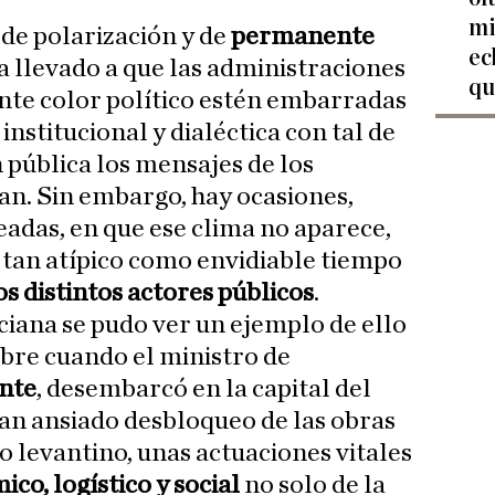
mi
 de polarización y de
permanente
ec
a llevado a que las administraciones
qu
ente color político estén embarradas
nstitucional y dialéctica con tal de
n pública los mensajes de los
tan. Sin embargo, hay ocasiones,
eadas, en que ese clima no aparece,
n tan atípico como envidiable tiempo
s distintos actores públicos
.
iana se pudo ver un ejemplo de ello
bre cuando el ministro de
nte
, desembarcó en la capital del
tan ansiado desbloqueo de las obras
o levantino, unas actuaciones vitales
co, logístico y social
no solo de la