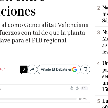
aciones
Na
hi
Sá
al como Generalitat Valenciana
fuerzos con tal de que la planta
Nu
Ma
lave para el PIB regional
a 
le
Un
pa
0:07
0
Añade El Debate en
Compartir
Save
se
un
15
Lu
of