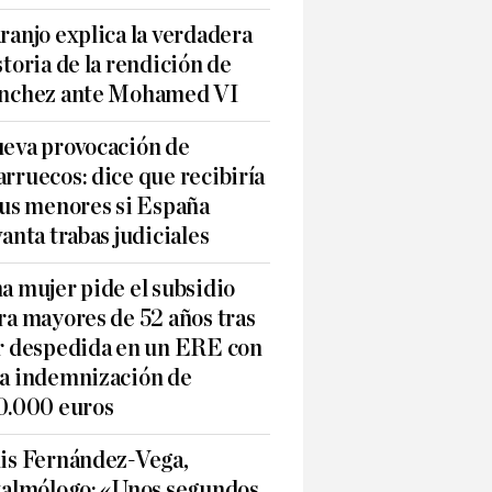
ranjo explica la verdadera
storia de la rendición de
nchez ante Mohamed VI
eva provocación de
rruecos: dice que recibiría
sus menores si España
vanta trabas judiciales
a mujer pide el subsidio
ra mayores de 52 años tras
r despedida en un ERE con
a indemnización de
0.000 euros
is Fernández-Vega,
talmólogo: «Unos segundos