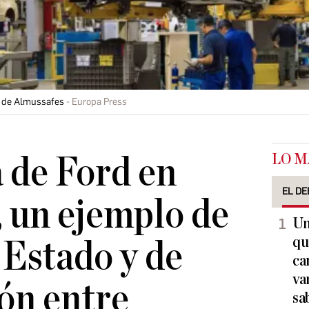
na de Almussafes
Europa Press
LO M
a de Ford en
EL DE
 un ejemplo de
Un
qu
 Estado y de
ca
va
ón entre
sa