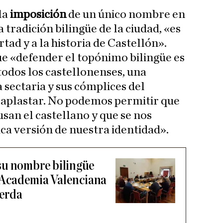
la
imposición
de un único nombre en
 tradición bilingüe de la ciudad, «es
rtad y a la historia de Castellón».
que «defender el topónimo bilingüe es
todos los castellonenses, una
a sectaria y sus cómplices del
aplastar. No podemos permitir que
usan el castellano y que se nos
ica versión de nuestra identidad».
su nombre bilingüe
la Academia Valenciana
ierda