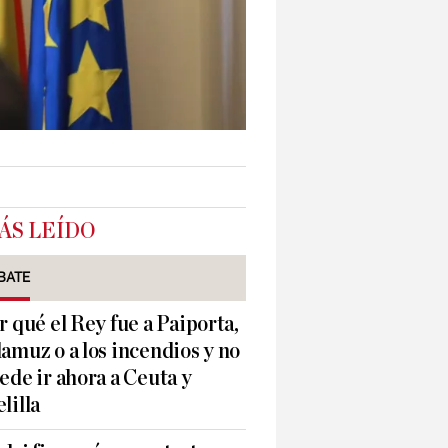
ÁS LEÍDO
BATE
r qué el Rey fue a Paiporta,
amuz o a los incendios y no
ede ir ahora a Ceuta y
lilla