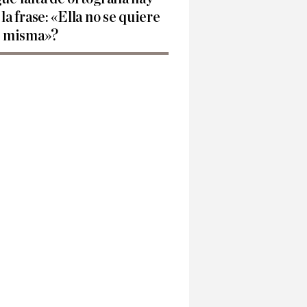
 la frase: «Ella no se quiere
í misma»?