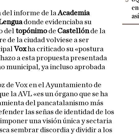
en
n del informe de la
Academia
as
 Lengua
donde evidenciaba su
o del
topónimo
de
Castellón
de la
 de la ciudad volviese a ser
cipal
Vox
ha criticado su «postura
echazo a esta propuesta presentada
no municipal, ya incluso aprobada
z de Vox en el Ayuntamiento de
que la AVL «es un órgano que se ha
amienta del pancatalanismo más
efender las señas de identidad de los
 imponer una visión única y sectaria
sca sembrar discordia y dividir a los