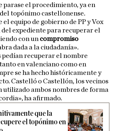
ue parase el procedimiento, ya en
 del topónimo castellonense.
 el equipo de gobierno de PP y Vox
 del expediente para recuperar el
iendo con un
compromiso
abra dada a la ciudadanía».
s pedían recuperar el nombre
d tanto en valenciano como en
empre se ha hecho históricamente y
cto. Castelló o Castellón, los vecinos
an utilizado ambos nombres de forma
ncordia», ha afirmado.
nitivamente que la
ecupere el topónimo en
o