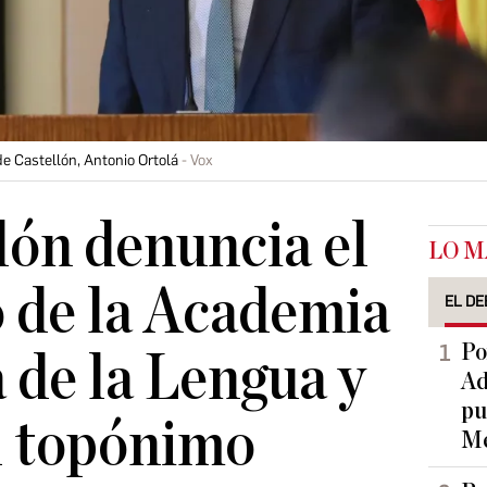
e Castellón, Antonio Ortolá
Vox
lón denuncia el
LO M
 de la Academia
EL DE
Po
 de la Lengua y
Ad
pu
l topónimo
Me