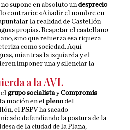
 no supone en absoluto un
desprecio
o lo contrario: «Añadir el nombre en
apuntalar la realidad de Castellón
guas propias. Respetar el castellano
iano, sino que refuerza esa riqueza
acteriza como sociedad. Aquí
uas, mientras la izquierda y el
eren imponer una y silenciar la
uierda a la AVL
 el
grupo socialista
y
Compromís
ta moción en el
pleno
del
lón, el PSPV ha sacado
icado defendiendo la postura de la
ldesa de la ciudad de la Plana,