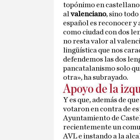
topónimo en castellano
al
valenciano
, sino tod
español es reconocer y 
como ciudad con dos len
no resta valor al valenc
lingüística que nos car
defendemos las dos leng
pancatalanismo solo qui
otra», ha subrayado.
Apoyo de la izq
Y es que, además de que
votaron en contra de es
Ayuntamiento de Castel
recientemente un comun
AVL e instando a la alca