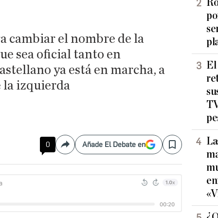
Ro
po
se
a cambiar el nombre de la
pl
ue sea oficial tanto en
El
stellano ya está en marcha, a
re
 la izquierda
su
TV
pe
La
0
Añade El Debate en
Compartir
Save
ma
mu
en
«V
¿Q