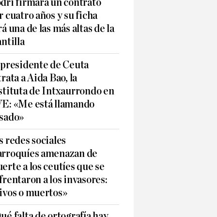
dri firmará un contrato
r cuatro años y su ficha
rá una de las más altas de la
antilla
 presidente de Ceuta
trata a Aida Bao, la
stituta de Intxaurrondo en
E: «Me está llamando
sado»
s redes sociales
rroquíes amenazan de
erte a los ceutíes que se
frentaron a los invasores:
ivos o muertos»
ué falta de ortografía hay