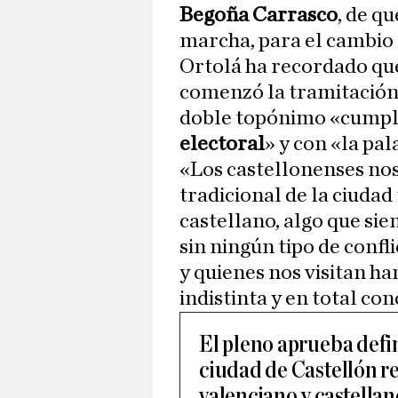
Begoña Carrasco
, de q
marcha, para el cambio
Ortolá ha recordado que
comenzó la tramitación
doble topónimo «cumpl
electoral
» y con «la pal
«Los castellonenses no
tradicional de la ciuda
castellano, algo que si
sin ningún tipo de confli
y quienes nos visitan h
indistinta y en total co
El pleno aprueba defi
ciudad de Castellón r
valenciano y castellan