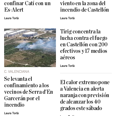
confinar Catí con un
viento en la zona del
Es-Alert
incendio de Castellón
Laura Torlà
Laura Torlà
Tírig concentra la
lucha contra el fuego
en Castellón con 200
efectivos y 17 medios
aéreos
Laura Torlà
C. VALENCIANA
Se levanta el
El calor extremo pone
confinamiento a los
a Valencia en alerta
vecinos de Serra d'En
naranja con previsión
Garcerán por el
de alcanzar los 40
incendio
grados este sábado
Laura Torlà