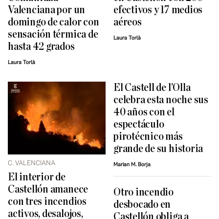
Valenciana por un
efectivos y 17 medios
domingo de calor con
aéreos
sensación térmica de
Laura Torlà
hasta 42 grados
Laura Torlà
El Castell de l’Olla
celebra esta noche sus
40 años con el
espectáculo
pirotécnico más
grande de su historia
C. VALENCIANA
Marian M. Borja
El interior de
Castellón amanece
Otro incendio
con tres incendios
desbocado en
activos, desalojos,
Castellón obliga a