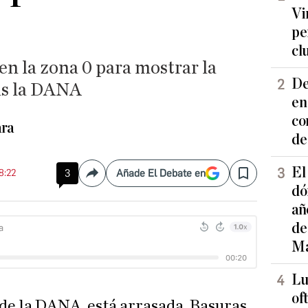
Vi
pe
cl
en la zona 0 para mostrar la
De
ras la DANA
en
co
ara
de
El
8:22
3
Añade El Debate en
Compartir
Save
dó
añ
de
Ma
Lu
of
0 de la DANA, está arrasada. Basuras