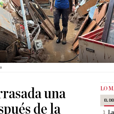
io
LO M
rrasada una
EL DE
pués de la
La