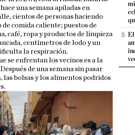
mi
 hace una semana apiladas en
ec
lle, cientos de personas haciendo
qu
o de comida caliente; puestos de
a, café, ropa y productos de limpieza
El
tancada, centímetros de lodo y un
am
in
iculta la respiración.
ve
e se enfrentan los vecinos es a la
. Después de una semana sin pasar
a, las bolsas y los alimentos podridos
s.