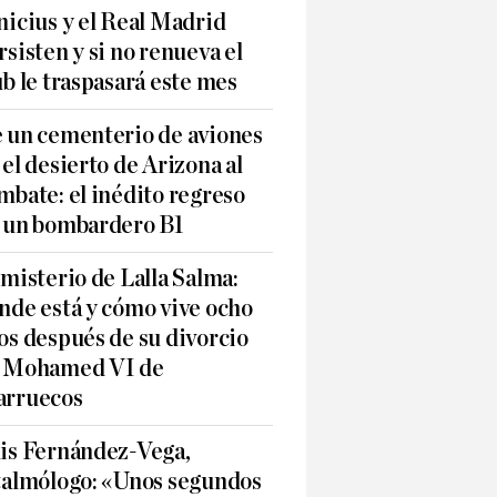
nicius y el Real Madrid
rsisten y si no renueva el
ub le traspasará este mes
 un cementerio de aviones
 el desierto de Arizona al
mbate: el inédito regreso
 un bombardero B1
 misterio de Lalla Salma:
nde está y cómo vive ocho
os después de su divorcio
 Mohamed VI de
rruecos
is Fernández-Vega,
talmólogo: «Unos segundos