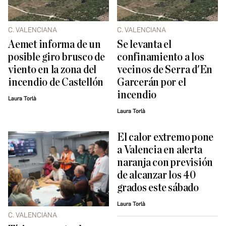
C. VALENCIANA
C. VALENCIANA
Aemet informa de un
Se levanta el
posible giro brusco de
confinamiento a los
viento en la zona del
vecinos de Serra d'En
incendio de Castellón
Garcerán por el
incendio
Laura Torlà
Laura Torlà
El calor extremo pone
a Valencia en alerta
naranja con previsión
de alcanzar los 40
grados este sábado
Laura Torlà
C. VALENCIANA