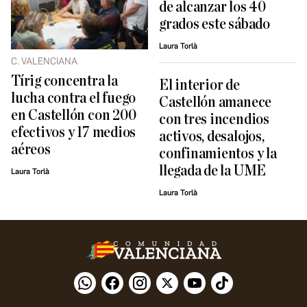
de alcanzar los 40
grados este sábado
Laura Torlà
C. VALENCIANA
Tírig concentra la
El interior de
lucha contra el fuego
Castellón amanece
en Castellón con 200
con tres incendios
efectivos y 17 medios
activos, desalojos,
aéreos
confinamientos y la
llegada de la UME
Laura Torlà
Laura Torlà