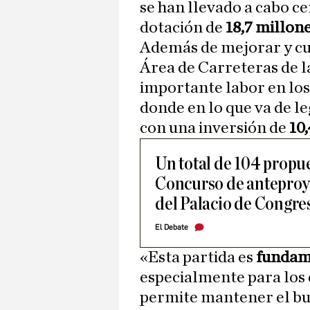
se han llevado a cabo c
dotación de
18,7 millon
Además de mejorar y cuid
Área de Carreteras de 
importante labor en los
donde en lo que va de le
con una inversión de
10
Un total de 104 propu
Concurso de anteproy
del Palacio de Congre
El Debate
«Esta partida es
fundam
especialmente para los 
permite mantener el bue