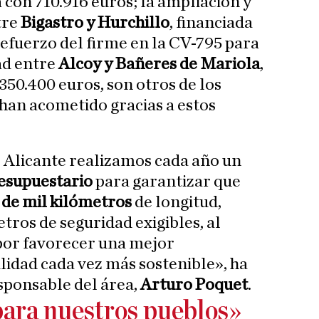
con 710.916 euros; la ampliación y
tre
Bigastro y Hurchillo
, financiada
refuerzo del firme en la CV-795 para
ad entre
Alcoy y Bañeres de Mariola
,
350.400 euros, son otros de los
han acometido gracias a estos
 Alicante realizamos cada año un
esupuestario
para garantizar que
 de mil kilómetros
de longitud,
ros de seguridad exigibles, al
or favorecer una mejor
lidad cada vez más sostenible», ha
sponsable del área,
Arturo Poquet
.
ara nuestros pueblos»