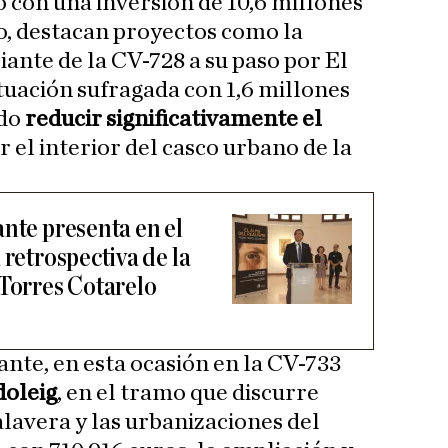
o con una inversión de 10,6 millones
do, destacan proyectos como la
ante de la CV-728 a su paso por El
tuación sufragada con 1,6 millones
do
reducir significativamente el
r el interior del casco urbano de la
nte presenta en el
 retrospectiva de la
 Torres Cotarelo
ante, en esta ocasión en la CV-733
doleig
, en el tramo que discurre
alavera y las urbanizaciones del