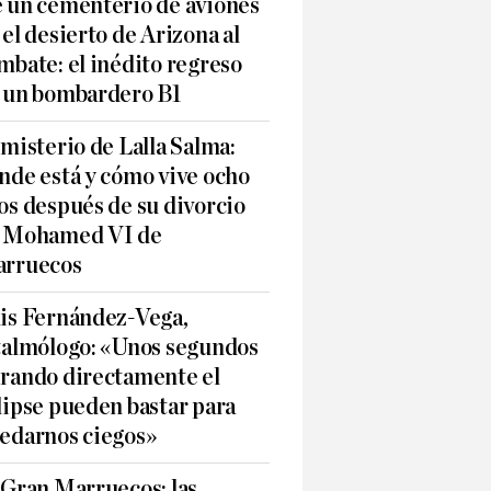
 un cementerio de aviones
 el desierto de Arizona al
mbate: el inédito regreso
 un bombardero B1
 misterio de Lalla Salma:
nde está y cómo vive ocho
os después de su divorcio
 Mohamed VI de
rruecos
is Fernández-Vega,
talmólogo: «Unos segundos
rando directamente el
lipse pueden bastar para
edarnos ciegos»
 Gran Marruecos: las