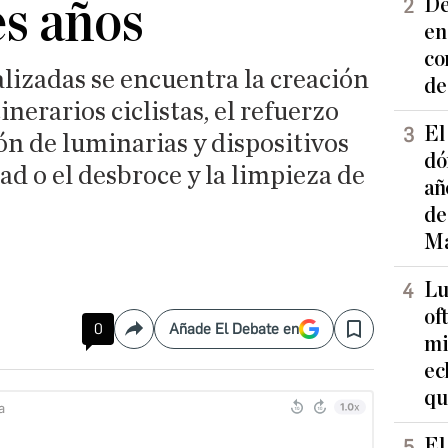
es años
De
en
co
alizadas se encuentra la creación
de
inerarios ciclistas, el refuerzo
El
ión de luminarias y dispositivos
dó
ad o el desbroce y la limpieza de
añ
de
Ma
Lu
of
0
Añade El Debate en
Compartir
Save
mi
ec
qu
El