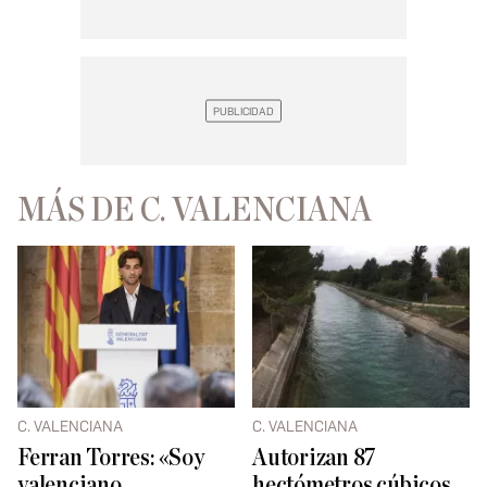
MÁS DE C. VALENCIANA
C. VALENCIANA
C. VALENCIANA
Ferran Torres: «Soy
Autorizan 87
valenciano,
hectómetros cúbicos