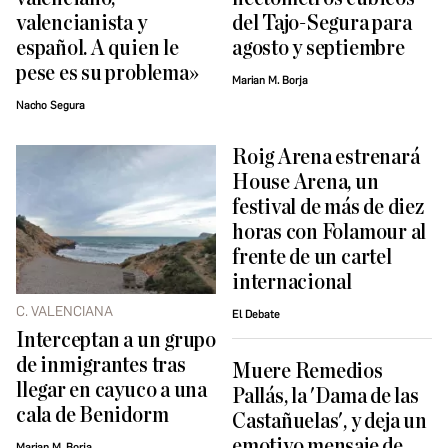
valencianista y
del Tajo-Segura para
español. A quien le
agosto y septiembre
pese es su problema»
Marian M. Borja
Nacho Segura
Roig Arena estrenará
House Arena, un
festival de más de diez
horas con Folamour al
frente de un cartel
internacional
C. VALENCIANA
El Debate
Interceptan a un grupo
de inmigrantes tras
Muere Remedios
llegar en cayuco a una
Pallás, la 'Dama de las
cala de Benidorm
Castañuelas', y deja un
emotivo mensaje de
Marian M. Borja