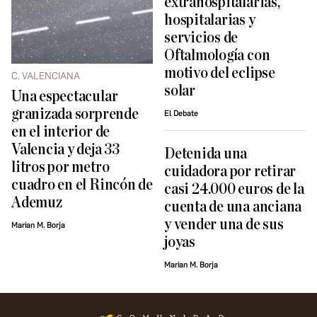
extrahospitalarias,
hospitalarias y
servicios de
Oftalmología con
motivo del eclipse
C. VALENCIANA
solar
Una espectacular
granizada sorprende
El Debate
en el interior de
Valencia y deja 33
Detenida una
litros por metro
cuidadora por retirar
cuadro en el Rincón de
casi 24.000 euros de la
Ademuz
cuenta de una anciana
y vender una de sus
Marian M. Borja
joyas
Marian M. Borja