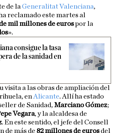
te de la
Generalitat Valenciana
,
 ha reclamado este martes al
de mil millones de euros
por la
dos
».
ana consigue la tasa
spera de la sanidad en
u visita a las obras de ampliación del
rihuela, en
Alicante
. Allí ha estado
eller de Sanidad,
Marciano Gómez
;
epe Vegara
, y la alcaldesa de
z
. En este sentido, el jefe del Consell
ón de más de
82 millones de euros
del