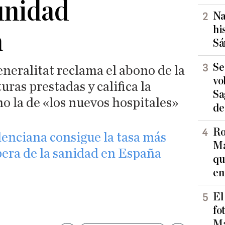
unidad
Na
hi
a
Sá
Se
eneralitat reclama el abono de la
vo
uras prestadas y califica la
Sa
mo la de «los nuevos hospitales»
de
Ro
nciana consigue la tasa más
Ma
pera de la sanidad en España​
qu
en
El
fo
Ma