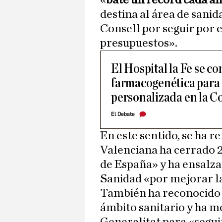
«
bate un récord cada a
destina al área de sanid
Consell por seguir por 
presupuestos».
El Hospital la Fe se c
farmacogenética para 
personalizada en la 
El Debate
En este sentido, se ha 
Valenciana ha cerrado 2
de España» y ha ensalzad
Sanidad «por mejorar la
También ha reconocido 
ámbito sanitario y ha m