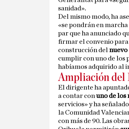
Generalitat para «segui
sanidad».
Del mismo modo, ha aseg
«se pondrán en marcha
par que ha anunciado qu
firmar el convenio para 
construcción del
nuevo 
cumplir con uno de los
habíamos adquirido al i
Ampliación del 
El dirigente ha apuntad
a contar con
uno de los
servicios» y ha señalado
la Comunidad Valencian
con más de 90. Las obra