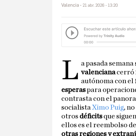
Valencia
21 abr. 2026 - 13:20
L
a pasada semana s
valenciana
cerró
autónoma con el
esperas
para operacione
contrasta con el panor
socialista
Ximo Puig
, no
otros
déficits
que siguen
ellos es el reembolso d
otras regiones y extran