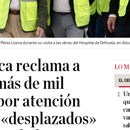
rez Llorca durante su visita a las obras del Hospital de Orihuela, en Alic
ca reclama a
LO M
más de mil
EL DE
Un
por atención
qu
ca
a «desplazados»
va
sa