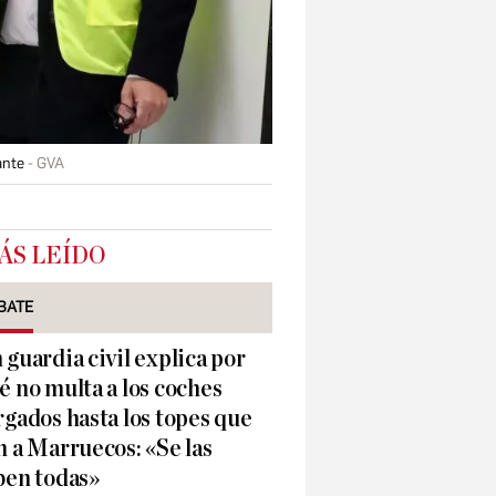
ante
GVA
ÁS LEÍDO
BATE
 guardia civil explica por
é no multa a los coches
rgados hasta los topes que
n a Marruecos: «Se las
ben todas»