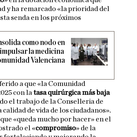
ño
» en la dotación económica que
ad y ha remarcado «la prioridad del
esta senda en los próximos
onsolida como nodo en
impulsar la medicina
Comunidad Valenciana
referido a que «la Comunidad
025 con la
tasa quirúrgica más baja
o el trabajo de la Conselleria de
 calidad de vida de los ciudadanos».
que «queda mucho por hacer» en el
ostrado el «
compromiso
» de la