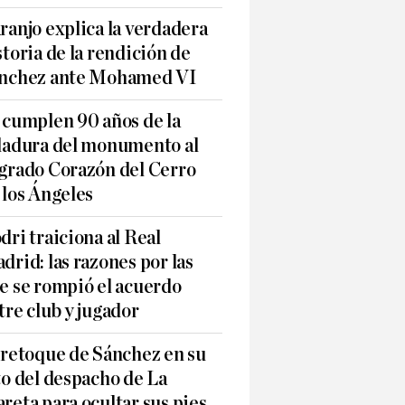
ranjo explica la verdadera
storia de la rendición de
nchez ante Mohamed VI
 cumplen 90 años de la
ladura del monumento al
grado Corazón del Cerro
 los Ángeles
dri traiciona al Real
drid: las razones por las
e se rompió el acuerdo
tre club y jugador
 retoque de Sánchez en su
to del despacho de La
reta para ocultar sus pies