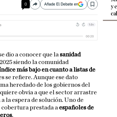
0
Añade El Debate en
y 
Compartir
Save
ca
e dio a conocer que la
sanidad
 2025 siendo la comunidad
índice más bajo en cuanto a listas de
s se refiere. Aunque ese dato
ama heredado de los gobiernos del
 quiere obvia a que el sector arrastre
 a la espera de solución. Uno de
e cobertura prestada a
españoles de
jeros
.