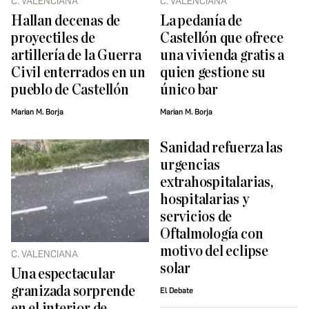
C. VALENCIANA
C. VALENCIANA
Hallan decenas de
La pedanía de
proyectiles de
Castellón que ofrece
artillería de la Guerra
una vivienda gratis a
Civil enterrados en un
quien gestione su
pueblo de Castellón
único bar
Marian M. Borja
Marian M. Borja
Sanidad refuerza las
urgencias
extrahospitalarias,
hospitalarias y
servicios de
Oftalmología con
motivo del eclipse
C. VALENCIANA
solar
Una espectacular
granizada sorprende
El Debate
en el interior de