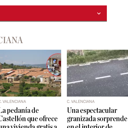
CIANA
C. VALENCIANA
C. VALENCIANA
La pedanía de
Una espectacular
Castellón que ofrece
granizada sorprende
una vivienda gratis a
en el interior de