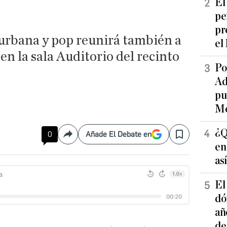
El
pe
pr
 urbana y pop reunirá también a
el
en la sala Auditorio del recinto
Po
Ad
pu
Me
¿Q
0
Añade El Debate en
Compartir
Save
en
as
El
dó
añ
de