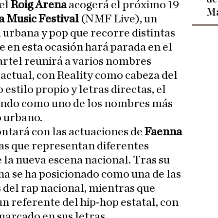
del
Roig Arena
acogerá el próximo 19
Ma
a Music Festival
(NMF Live), un
a urbana y pop que recorre distintas
e en esta ocasión hará parada en el
cartel reunirá a varios nombres
 actual, con Reality como cabeza del
estilo propio y letras directas, el
idando como uno de los nombres más
o urbano.
ntará con las actuaciones de
Faenna
stas que representan diferentes
e la nueva escena nacional. Tras su
na se ha posicionado como una de las
del rap nacional, mientras que
n referente del hip-hop estatal, con
marcado en sus letras.