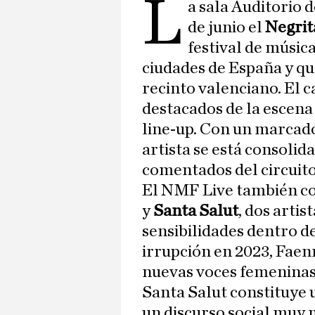
L
a sala Auditorio 
de junio el
Negrit
festival de músic
ciudades de España y qu
recinto valenciano. El 
destacados de la escena
line-up. Con un marcado 
artista se está consol
comentados del circuit
El NMF Live también co
y
Santa Salut
, dos arti
sensibilidades dentro d
irrupción en 2023, Faen
nuevas voces femeninas 
Santa Salut constituye u
un discurso social muy 