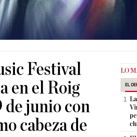
sic Festival
LO M
a en el Roig
EL DE
La
9 de junio con
Vi
pe
mo cabeza de
cl