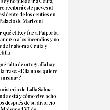
 Rey no puede ir a Ceuta,
ro recibirá este jueves al
esidente de los ceutíes en
 Palacio de Marivent
r qué el Rey fue a Paiporta,
amuz o a los incendios y no
ede ir ahora a Ceuta y
lilla
ué falta de ortografía hay
 la frase: «Ella no se quiere
í misma»?
 misterio de Lalla Salma:
nde está y cómo vive ocho
os después de su divorcio
 Mohamed VI de