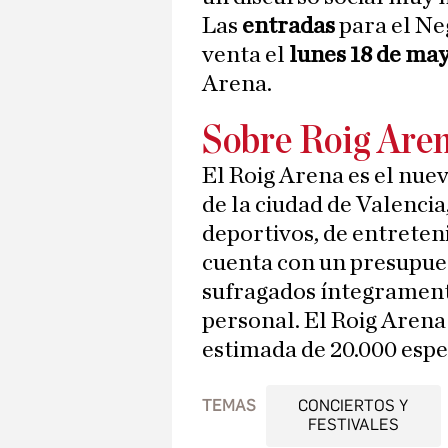
Las
entradas
para el Ne
venta el
lunes 18 de ma
Arena.
Sobre Roig Are
El Roig Arena es el nue
de la ciudad de Valenci
deportivos, de entreten
cuenta con un presupue
sufragados íntegrament
personal. El Roig Aren
estimada de 20.000 esp
TEMAS
CONCIERTOS Y
FESTIVALES