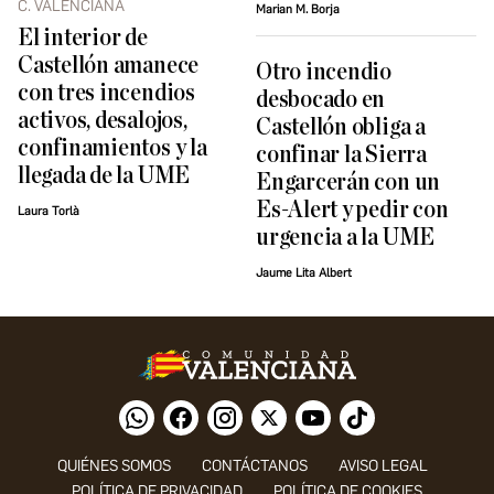
C. VALENCIANA
Marian M. Borja
El interior de
Castellón amanece
Otro incendio
con tres incendios
desbocado en
activos, desalojos,
Castellón obliga a
confinamientos y la
confinar la Sierra
llegada de la UME
Engarcerán con un
Es-Alert y pedir con
Laura Torlà
urgencia a la UME
Jaume Lita Albert
QUIÉNES SOMOS
CONTÁCTANOS
AVISO LEGAL
POLÍTICA DE PRIVACIDAD
POLÍTICA DE COOKIES