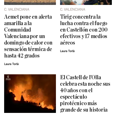
C. VALENCIANA
C. VALENCIANA
Aemet pone en alerta
Tírig concentra la
amarilla a la
lucha contra el fuego
Comunidad
en Castellón con 200
Valenciana por un
efectivos y 17 medios
domingo de calor con
aéreos
sensación térmica de
Laura Torlà
hasta 42 grados
Laura Torlà
El Castell de l’Olla
celebra esta noche sus
40 años con el
espectáculo
pirotécnico más
grande de su historia