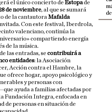
erá el único concierto de
Estopa
de
má
28 de noviembre
, al que se sumará
de
to de la cantautora
Mafalda
nvitada. Con este festival, Iberdrola,
cinto valenciano, continúa la
 aniversario» compartiendo energía
és de la música.
e las entradas, se
contribuirá a
inco entidades
: la Asociación
er, Acción contra el Hambre, la
e ofrece hogar, apoyo psicológico y
lnerables y personas con
—que ayuda a familias afectadas por
la Fundación Integra, enfocada en
d de personas en situación de
iscapacidad.