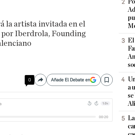
Po
Ad
pu
 la artista invitada en el
Me
 por Iberdrola, Founding
El
alenciano
Fa
An
so
Un
0
Añade El Debate en
Compartir
Save
a 
se
Al
La
ca
ca