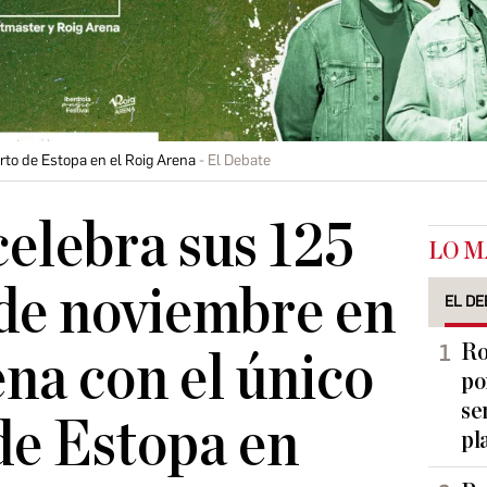
rto de Estopa en el Roig Arena
El Debate
celebra sus 125
LO M
 de noviembre en
EL DE
Ro
ena con el único
po
se
de Estopa en
pl