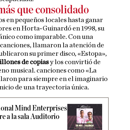
más que consolidado
os en pequeños locales hasta ganar
ores en Horta-Guinardó en 1998, su
gánico como imparable. Con una
canciones, llamaron la atención de
ublicaron su primer disco, «Estopa»,
illones de copias
y los convirtió de
no musical. canciones como «La
talaron para siempre en el imaginario
nicio de una trayectoria única.
ional Mind Enterprises
re a la sala Auditorio