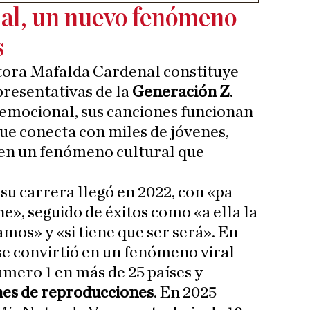
al, un nuevo fenómeno
s
utora Mafalda Cardenal constituye
presentativas de la
Generación Z
.
 emocional, sus canciones funcionan
ue conecta con miles de jóvenes,
 en un fenómeno cultural que
 su carrera llegó en 2022, con «pa
e», seguido de éxitos como «a ella la
amos» y «si tiene que ser será». En
 se convirtió en un fenómeno viral
úmero 1 en más de 25 países y
nes de reproducciones
. En 2025