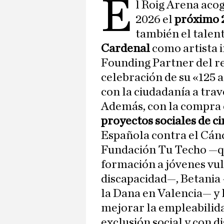
E
l Roig Arena acog
2026 el
próximo 
también el talen
Cardenal
como artista i
Founding Partner del re
celebración de su «125
con la ciudadanía a trav
Además, con la compra d
proyectos sociales de c
Española contra el Cánc
Fundación Tu Techo —qu
formación a jóvenes vu
discapacidad—, Betania 
la Dana en Valencia— y 
mejorar la empleabilida
exclusión social y con d