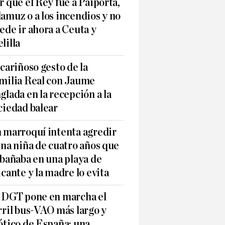
r qué el Rey fue a Paiporta,
amuz o a los incendios y no
ede ir ahora a Ceuta y
lilla
 cariñoso gesto de la
milia Real con Jaume
glada en la recepción a la
ciedad balear
 marroquí intenta agredir
una niña de cuatro años que
 bañaba en una playa de
icante y la madre lo evita
 DGT pone en marcha el
rril bus-VAO más largo y
ótico de España: una