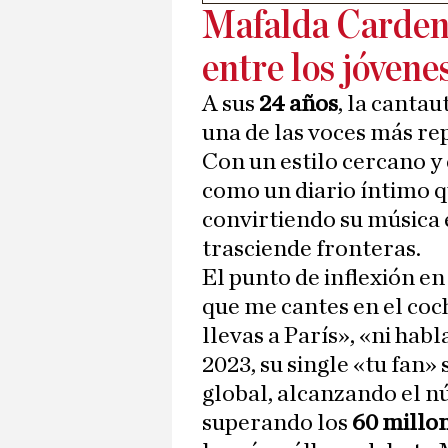
Mafalda Carden
entre los jóvene
A sus
24 años
, la canta
una de las voces más re
Con un estilo cercano y
como un diario íntimo q
convirtiendo su música
trasciende fronteras.
El punto de inflexión en
que me cantes en el coch
llevas a París», «ni habl
2023, su single «tu fan»
global, alcanzando el n
superando los
60 millo