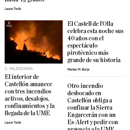
Laura Torlà
El Castell de l’Olla
celebra esta noche sus
40 años con el
espectáculo
pirotécnico más
grande de su historia
C. VALENCIANA
Marian M. Borja
El interior de
Castellón amanece
Otro incendio
con tres incendios
desbocado en
activos, desalojos,
Castellón obliga a
confinamientos y la
confinar la Sierra
llegada de la UME
Engarcerán con un
Es-Alert y pedir con
Laura Torlà
urgencia a la UME