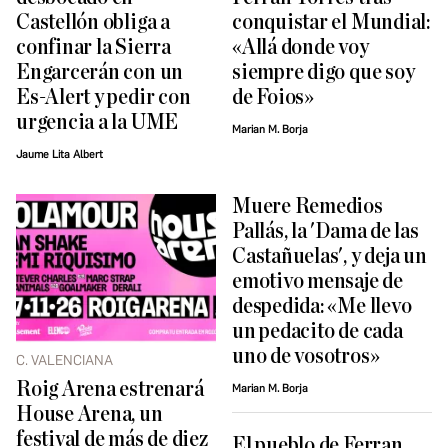
Castellón obliga a
conquistar el Mundial:
confinar la Sierra
«Allá donde voy
Engarcerán con un
siempre digo que soy
Es-Alert y pedir con
de Foios»
urgencia a la UME
Marian M. Borja
Jaume Lita Albert
Muere Remedios
Pallás, la 'Dama de las
Castañuelas', y deja un
emotivo mensaje de
despedida: «Me llevo
un pedacito de cada
uno de vosotros»
C. VALENCIANA
Roig Arena estrenará
Marian M. Borja
House Arena, un
festival de más de diez
El pueblo de Ferran