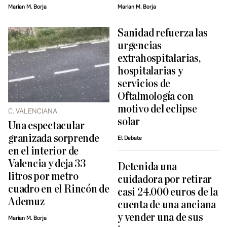
Marian M. Borja
Marian M. Borja
Sanidad refuerza las
urgencias
extrahospitalarias,
hospitalarias y
servicios de
Oftalmología con
motivo del eclipse
C. VALENCIANA
solar
Una espectacular
granizada sorprende
El Debate
en el interior de
Valencia y deja 33
Detenida una
litros por metro
cuidadora por retirar
cuadro en el Rincón de
casi 24.000 euros de la
Ademuz
cuenta de una anciana
y vender una de sus
Marian M. Borja