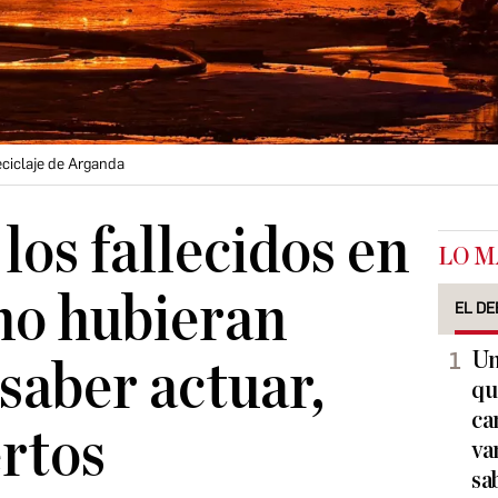
eciclaje de Arganda
los fallecidos en
LO M
no hubieran
EL DE
Un
saber actuar,
qu
ca
rtos
va
sa