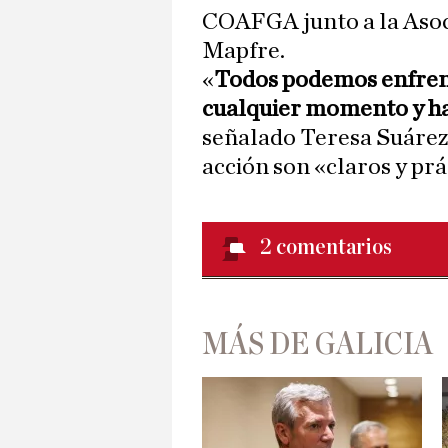
COAFGA junto a la Asoc
Mapfre.
«
Todos podemos enfrent
cualquier momento y ha
señalado Teresa Suárez 
acción son «claros y prá
2
comentarios
MÁS DE GALICIA