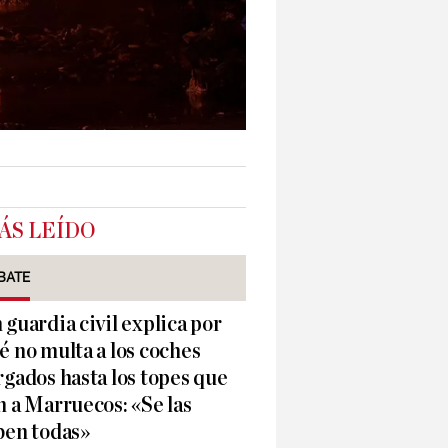
ÁS LEÍDO
BATE
 guardia civil explica por
é no multa a los coches
rgados hasta los topes que
n a Marruecos: «Se las
ben todas»