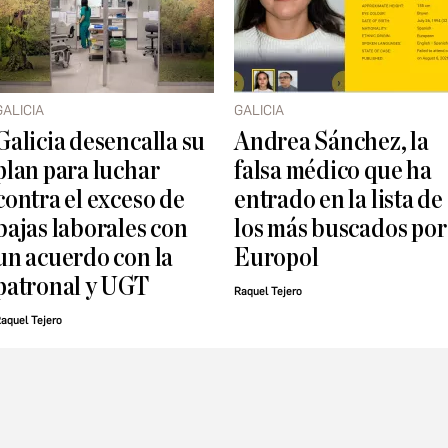
GALICIA
GALICIA
Galicia desencalla su
Andrea Sánchez, la
plan para luchar
falsa médico que ha
contra el exceso de
entrado en la lista de
bajas laborales con
los más buscados por
un acuerdo con la
Europol
patronal y UGT
Raquel Tejero
aquel Tejero