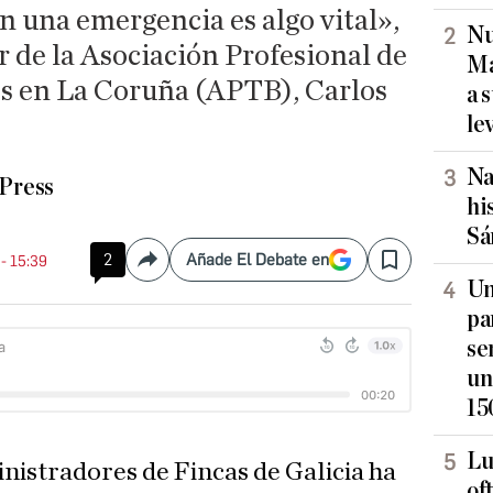
 una emergencia es algo vital»,
Nu
or de la Asociación Profesional de
Ma
s en La Coruña (APTB), Carlos
a 
le
Na
Press
hi
Sá
2
Añade El Debate en
 - 15:39
Compartir
Save
Un
pa
se
un
15
Lu
nistradores de Fincas de Galicia ha
of