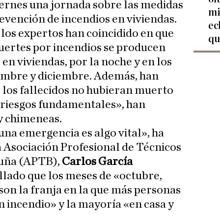
iernes una jornada sobre las medidas
mi
evención de incendios en viviendas.
ec
 los expertos han coincidido en que
qu
uertes por incendios se producen
en viviendas, por la noche y en los
embre y diciembre. Además, han
 los fallecidos no hubieran muerto
«riesgos fundamentales», han
 y chimeneas.
na emergencia es algo vital», ha
la Asociación Profesional de Técnicos
uña (APTB),
Carlos García
llado que los meses de «octubre,
on la franja en la que más personas
n incendio» y la mayoría «en casa y