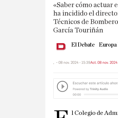
«Saber cómo actuar en
ha incidido el direct
Técnicos de Bombero
García Touriñán
El Debate
Europa 
,
08 nov. 2024 - 15:39
Act. 08 nov. 2024
l Colegio de Admi