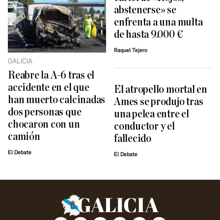
abstenerse» se
enfrenta a una multa
de hasta 9.000 €
Raquel Tejero
GALICIA
Reabre la A-6 tras el
accidente en el que
El atropello mortal en
han muerto calcinadas
Ames se produjo tras
dos personas que
una pelea entre el
chocaron con un
conductor y el
camión
fallecido
El Debate
El Debate