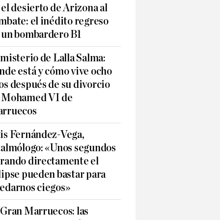
 el desierto de Arizona al
mbate: el inédito regreso
 un bombardero B1
 misterio de Lalla Salma:
nde está y cómo vive ocho
os después de su divorcio
 Mohamed VI de
rruecos
is Fernández-Vega,
talmólogo: «Unos segundos
rando directamente el
lipse pueden bastar para
edarnos ciegos»
 Gran Marruecos: las