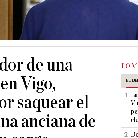
dor de una
LO M
 en Vigo,
EL DE
La
or saquear el
Vi
pe
una anciana de
cl
De