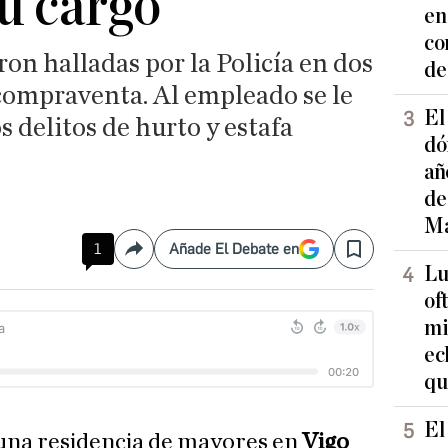
su cargo
en
co
ron halladas por la Policía en dos
de
compraventa. Al empleado se le
El
 delitos de hurto y estafa
dó
añ
de
Ma
1
Añade El Debate en
Compartir
Save
Lu
of
mi
ec
qu
El
 una residencia de mayores en
Vigo