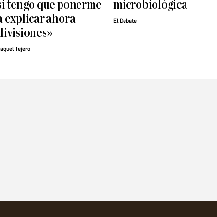
si tengo que ponerme
microbiológica
a explicar ahora
El Debate
divisiones»
aquel Tejero