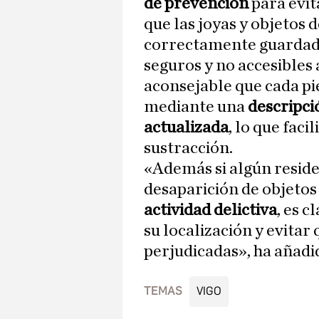
de prevención
para evit
que las joyas y objetos
correctamente guardado
seguros y no accesibles 
aconsejable que cada pi
mediante una
descripci
actualizada
, lo que faci
sustracción.
«Además si algún residen
desaparición de objetos 
actividad delictiva
, es 
su localización y evita
perjudicadas», ha añadid
TEMAS
VIGO