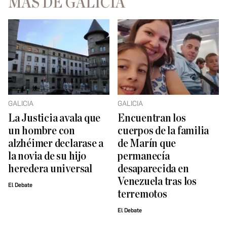
MÁS DE GALICIA
GALICIA
GALICIA
La Justicia avala que
Encuentran los
un hombre con
cuerpos de la familia
alzhéimer declarase a
de Marín que
la novia de su hijo
permanecía
heredera universal
desaparecida en
Venezuela tras los
El Debate
terremotos
El Debate