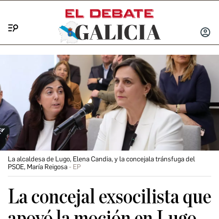
Menú
INICIA
SESIÓ
La alcaldesa de Lugo, Elena Candia, y la concejala tránsfuga del
PSOE, María Reigosa
EP
La concejal exsocilista que
apoyó la moción en Lugo