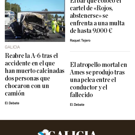
El bar que colocó el
cartel de «Rojos,
abstenerse» se
enfrenta a una multa
de hasta 9.000 €
Raquel Tejero
GALICIA
Reabre la A-6 tras el
accidente en el que
El atropello mortal en
han muerto calcinadas
Ames se produjo tras
dos personas que
una pelea entre el
chocaron con un
conductor y el
camión
fallecido
El Debate
El Debate