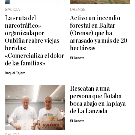
GALICIA
ORENSE
La «ruta del
Activo un incendio
narcotráfico»
forestal en Baltar
organizada por
(Orense) que ha
Oubiña reabre viejas
arrasado ya más de 20
heridas:
hectáreas
«Comercializa el dolor
El Debate
de las familias»
Raquel Tejero
Rescatan a una
persona que flotaba
boca abajo en la playa
de La Lanzada
El Debate