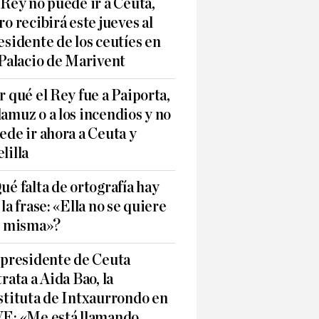
 Rey no puede ir a Ceuta,
ro recibirá este jueves al
esidente de los ceutíes en
 Palacio de Marivent
r qué el Rey fue a Paiporta,
amuz o a los incendios y no
ede ir ahora a Ceuta y
lilla
ué falta de ortografía hay
 la frase: «Ella no se quiere
í misma»?
 presidente de Ceuta
trata a Aida Bao, la
stituta de Intxaurrondo en
E: «Me está llamando