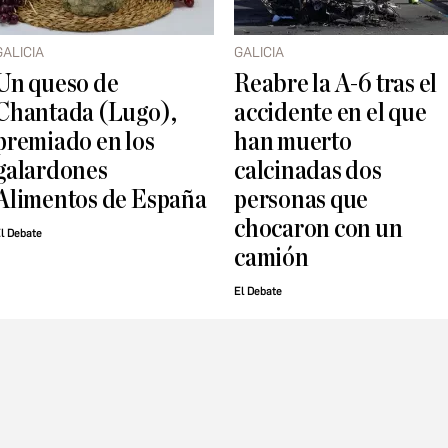
GALICIA
GALICIA
Un queso de
Reabre la A-6 tras el
Chantada (Lugo),
accidente en el que
premiado en los
han muerto
galardones
calcinadas dos
Alimentos de España
personas que
chocaron con un
l Debate
camión
El Debate