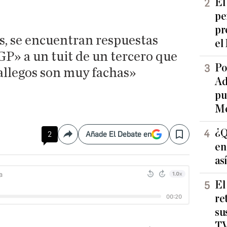
El
pe
pr
s, se encuentran respuestas
el
» a un tuit de un tercero que
Po
allegos son muy fachas»
Ad
pu
Me
¿Q
2
Añade El Debate en
Compartir
Save
en
as
El
re
su
TV