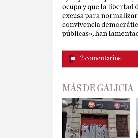
ocupa y que la libertad 
excusa para normaliza
convivencia democrática
públicas», han lamentad
2
comentarios
MÁS DE GALICIA