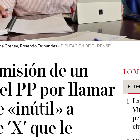
n de Orense, Rosendo Fernández
DIPUTACIÓN DE OURENSE
imisión de un
LO M
el PP por llamar
EL DE
La
 «inútil» a
Vi
pe
 'X' que le
cl