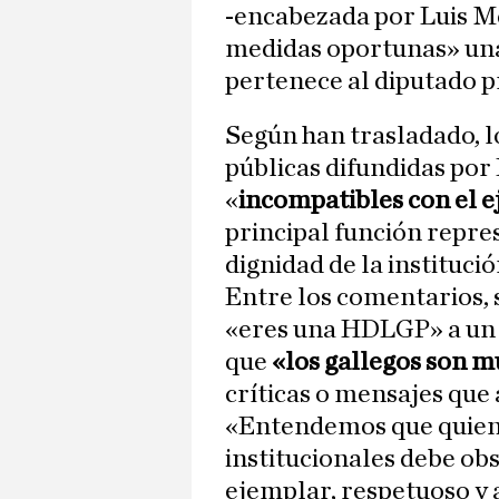
-encabezada por Luis Me
medidas oportunas» una 
pertenece al diputado p
Según han trasladado, 
públicas difundidas po
«
incompatibles con el e
principal función repres
dignidad de la institució
Entre los comentarios,
«eres una HDLGP» a un t
que
«los gallegos son mu
críticas o mensajes que 
«Entendemos que quien 
institucionales debe o
ejemplar, respetuoso y 