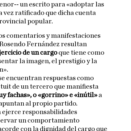
nor-- un escrito para «adoptar las
vez ratificado que dicha cuenta
rovincial popular.
los comentarios y manifestaciones
r Rosendo Fernández resultan
jercicio de un cargo
que tiene como
entar la imagen, el prestigio y la
n».
 se encuentran respuestas como
uit de un tercero que manifiesta
y fachas», o «gorrino» e «inútil»
a
apuntan al propio partido.
ejerce responsabilidades
bservar un comportamiento
acorde con la dignidad del cargo que