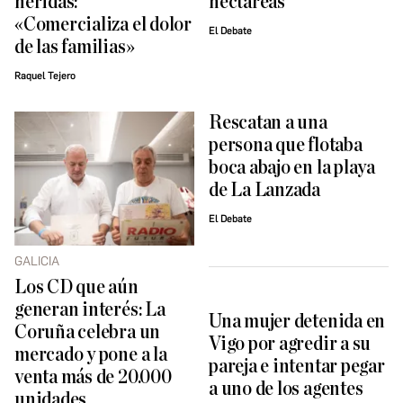
heridas:
hectáreas
«Comercializa el dolor
El Debate
de las familias»
Raquel Tejero
Rescatan a una
persona que flotaba
boca abajo en la playa
de La Lanzada
El Debate
GALICIA
Los CD que aún
generan interés: La
Una mujer detenida en
Coruña celebra un
Vigo por agredir a su
mercado y pone a la
pareja e intentar pegar
venta más de 20.000
a uno de los agentes
unidades