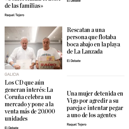
El Debate
de las familias»
Raquel Tejero
Rescatan a una
persona que flotaba
boca abajo en la playa
de La Lanzada
El Debate
GALICIA
Los CD que aún
generan interés: La
Una mujer detenida en
Coruña celebra un
Vigo por agredir a su
mercado y pone a la
pareja e intentar pegar
venta más de 20.000
a uno de los agentes
unidades
Raquel Tejero
El Debate