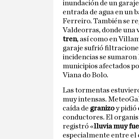
inundación de un garaje
entrada de agua en un ba
Ferreiro. También se r
Valdeorras, donde una v
tren
, así como en Villa
garaje sufrió filtracione
incidencias se sumaron
municipios afectados po
Viana do Bolo.
Las tormentas estuvier
muy intensas. MeteoGalic
caída de
granizo
y pidió
conductores. El organi
registró «
lluvia muy fue
especialmente entre el c