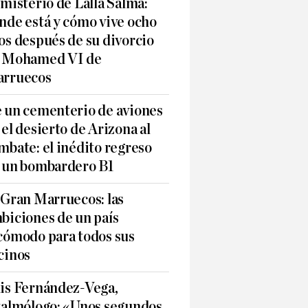
 misterio de Lalla Salma:
nde está y cómo vive ocho
os después de su divorcio
 Mohamed VI de
rruecos
 un cementerio de aviones
 el desierto de Arizona al
mbate: el inédito regreso
 un bombardero B1
 Gran Marruecos: las
biciones de un país
cómodo para todos sus
cinos
is Fernández-Vega,
talmólogo: «Unos segundos