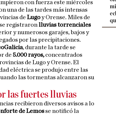
umpieron con fuerza este miércoles
mi
on una de las tardes más intensas
ec
ovincias de
Lugo
y Orense. Miles de
qu
 se registraron
lluvias torrenciales
erior y numerosos garajes, bajos y
gados por las precipitaciones.
oGalicia
, durante la tarde se
or de
5.000 rayos,
concentrados
rovincias de Lugo y Orense. El
dad eléctrica se produjo entre las
, cuando las tormentas alcanzaron su
 las fuertes lluvias
cias recibieron diversos avisos a lo
nforte de Lemos
se notificó la