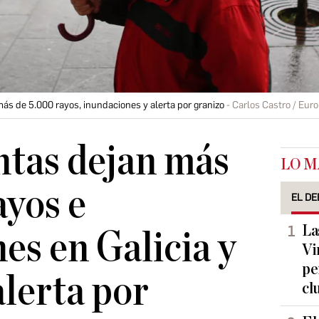
ás de 5.000 rayos, inundaciones y alerta por granizo
Carlos Castro / Eur
ntas dejan más
LO M
ayos e
EL DE
La
es en Galicia y
Vi
pe
alerta por
cl