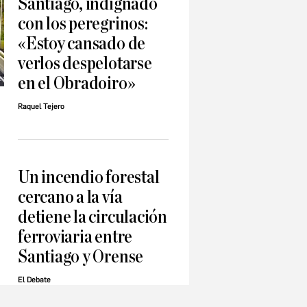
Santiago, indignado
con los peregrinos:
«Estoy cansado de
verlos despelotarse
en el Obradoiro»
Raquel Tejero
e
Un incendio forestal
cercano a la vía
detiene la circulación
ferroviaria entre
Santiago y Orense
El Debate