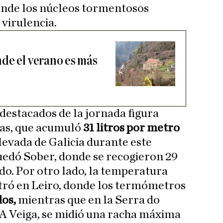
onde los núcleos tormentosos
virulencia.
de el verano es más
 destacados de la jornada figura
as, que acumuló
31 litros por metro
elevada de Galicia durante este
uedó Sober, donde se recogieron 29
do. Por otro lado, la temperatura
istró en Leiro, donde los termómetros
dos,
mientras que en la Serra do
e A Veiga, se midió una racha máxima