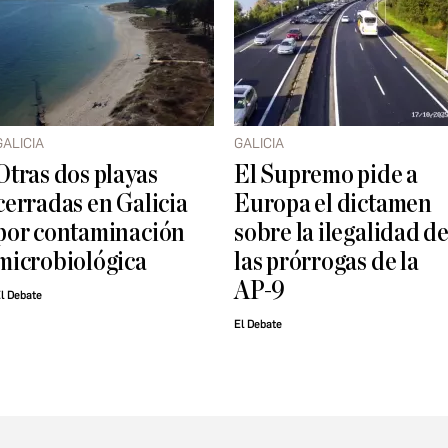
GALICIA
GALICIA
Otras dos playas
El Supremo pide a
cerradas en Galicia
Europa el dictamen
por contaminación
sobre la ilegalidad d
microbiológica
las prórrogas de la
AP-9
l Debate
El Debate