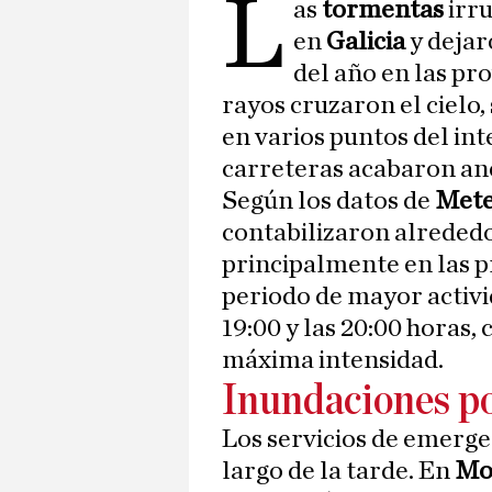
L
as
tormentas
irr
en
Galicia
y dejar
del año en las pr
rayos cruzaron el cielo,
en varios puntos del int
carreteras acabaron ane
Según los datos de
Mete
contabilizaron alreded
principalmente en las p
periodo de mayor activi
19:00 y las 20:00 horas
máxima intensidad.
Inundaciones por
Los servicios de emergen
largo de la tarde. En
Mo