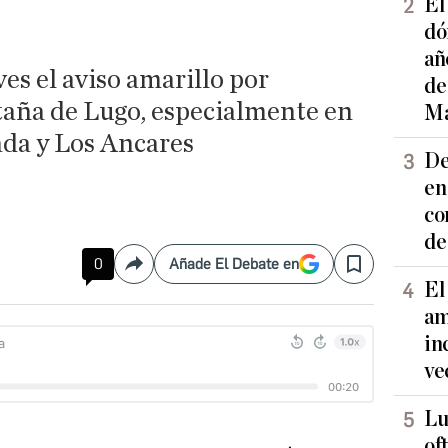
El
dó
añ
ves el aviso amarillo por
de
aña de Lugo, especialmente en
Ma
ada y Los Ancares
De
en
co
de
0
Añade El Debate en
Compartir
Save
El
am
in
ve
Lu
of