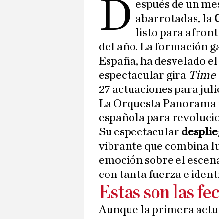
D
espués de un mes
abarrotadas, la
listo para afron
del año. La formación g
España, ha desvelado el 
espectacular gira
Time 
27 actuaciones para juli
La Orquesta Panorama v
española para revolucio
Su espectacular
desplie
vibrante que combina luz
emoción sobre el escen
con tanta fuerza e ident
Estas son las fe
Aunque la primera actua