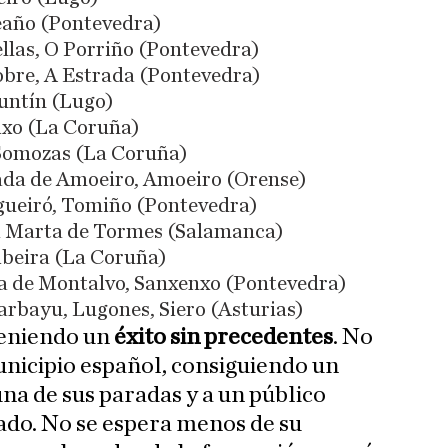
Meaño (Pontevedra)
ellas, O Porriño (Pontevedra)
lobre, A Estrada (Pontevedra)
Guntín (Lugo)
eixo (La Coruña)
s Somozas (La Coruña)
rada de Amoeiro, Amoeiro (Orense)
igueiró, Tomiño (Pontevedra)
ta Marta de Tormes (Salamanca)
Ribeira (La Coruña)
aya de Montalvo, Sanxenxo (Pontevedra)
 Carbayu, Lugones, Siero (Asturias)
 teniendo un
éxito sin precedentes
. No
nicipio español, consiguiendo un
na de sus paradas y a un público
do. No se espera menos de su