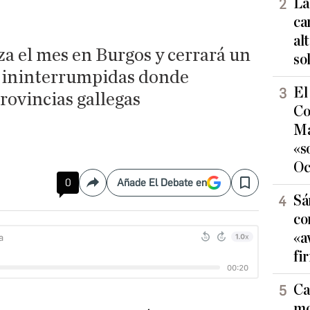
La
ca
al
a el mes en Burgos y cerrará un
so
 ininterrumpidas donde
El
provincias gallegas
Co
Ma
«s
Oc
0
Añade El Debate en
Compartir
Save
Sá
co
«a
fi
Ca
mo