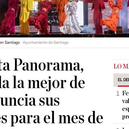
en Santiago
Ayuntamiento de Santiago
ta Panorama,
LO M
a la mejor de
EL DE
Fe
uncia sus
va
es
s para el mes de
pr