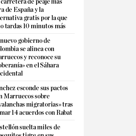
 carretera de peaje más
ra de España y la
ternativa gratis por la que
lo tardas 10 minutos más
 nuevo gobierno de
lombia se alinea con
rruecos y reconoce su
oberanía» en el Sáhara
cidental
nchez esconde sus pactos
n Marruecos sobre
valanchas migratorias» tras
rmar 14 acuerdos con Rabat
stellón suelta miles de
squitos tigre en sus