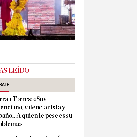
ÁS LEÍDO
BATE
rran Torres: «Soy
lenciano, valencianista y
pañol. A quien le pese es su
oblema»