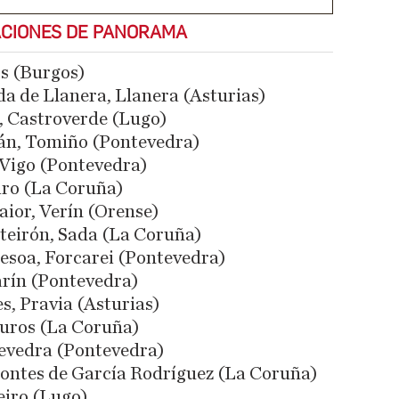
ACIONES DE PANORAMA
os (Burgos)
ada de Llanera, Llanera (Asturias)
s, Castroverde (Lugo)
ián, Tomiño (Pontevedra)
, Vigo (Pontevedra)
oiro (La Coruña)
maior, Verín (Orense)
steirón, Sada (La Coruña)
desoa, Forcarei (Pontevedra)
arín (Pontevedra)
es, Pravia (Asturias)
 Muros (La Coruña)
ntevedra (Pontevedra)
s Pontes de García Rodríguez (La Coruña)
xeiro (Lugo)