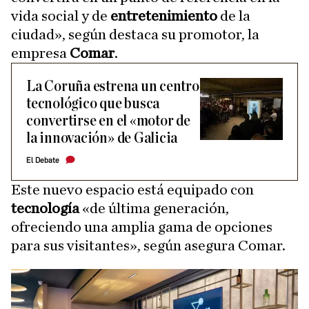
vida social y de
entretenimiento
de la
ciudad», según destaca su promotor, la
empresa
Comar
.
La Coruña estrena un centro
tecnológico que busca
convertirse en el «motor de
la innovación» de Galicia
El Debate
Este nuevo espacio está equipado con
tecnología
«de última generación,
ofreciendo una amplia gama de opciones
para sus visitantes», según asegura Comar.