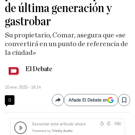
de última generación y
gastrobar
Su propietario, Comar, asegura que «se
convertirá en un punto de referencia de
la ciudad»
El Debate
10 ene. 2025 - 16:14
0
Añade El Debate en
Compartir
Save