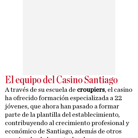
El equipo del Casino Santiago
A través de su escuela de
croupiers
, el casino
ha ofrecido formación especializada a 22
jóvenes, que ahora han pasado a formar
parte de la plantilla del establecimiento,
contribuyendo al crecimiento profesional y
económico de Santiago, además de otros