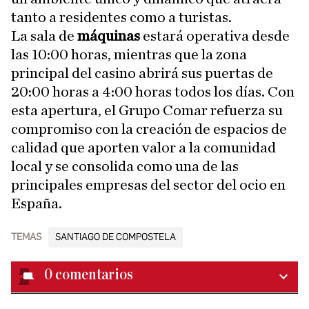
tanto a residentes como a turistas.
La sala de
máquinas
estará operativa desde
las 10:00 horas, mientras que la zona
principal del casino abrirá sus puertas de
20:00 horas a 4:00 horas todos los días. Con
esta apertura, el Grupo Comar refuerza su
compromiso con la creación de espacios de
calidad que aporten valor a la comunidad
local y se consolida como una de las
principales empresas del sector del ocio en
España.
TEMAS
SANTIAGO DE COMPOSTELA
0
comentarios