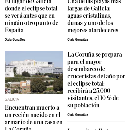
El lugar de Galicia
Una de las playas más
donde el eclipse total
largas de Galicia:
se verá antes que en
aguas cristalinas,
ningún otro punto de
dunas y uno de los
España
mejores atardeceres
Olaia González
Olaia González
La Coruña se prepara
para el mayor
desembarco de
cruceristas del año por
el eclipse total:
recibirá a 25.000
visitantes, el 10 % de
GALICIA
su población
Encuentran muerto a
un recién nacido en el
Olaia González
armario de una casa en
La Coruña