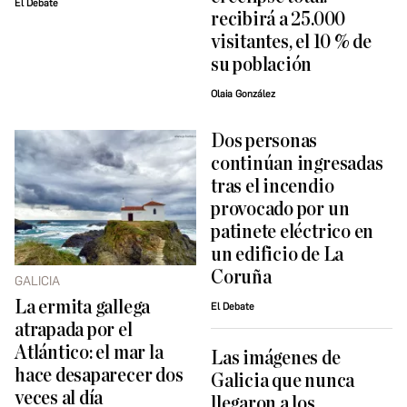
El Debate
recibirá a 25.000
visitantes, el 10 % de
su población
Olaia González
Dos personas
continúan ingresadas
tras el incendio
provocado por un
patinete eléctrico en
un edificio de La
Coruña
GALICIA
La ermita gallega
El Debate
atrapada por el
Atlántico: el mar la
Las imágenes de
hace desaparecer dos
Galicia que nunca
veces al día
llegaron a los