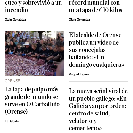
cuco y sobrevivió a un
récord mundial con
incendio
una tapa de 610 kilos
Olaia González
Olaia González
El alcalde de Orense
publica un vídeo de
sus concejalas
bailando: «Un
domingo cualquiera»
Raquel Tejero
ORENSE
La tapa de pulpo más
La nueva señal viral de
grande del mundo se
un pueblo gallego: «En
sirve en O Carballiño
Galicia van por orden:
(Orense)
centro de salud,
velatorio y
El Debate
cementerio»