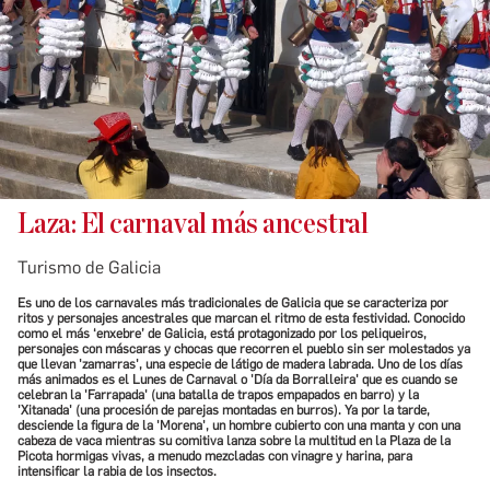
Laza: El carnaval más ancestral
Turismo de Galicia
Es uno de los carnavales más tradicionales de Galicia que se caracteriza por
ritos y personajes ancestrales que marcan el ritmo de esta festividad. Conocido
como el más ‘enxebre’ de Galicia, está protagonizado por los peliqueiros,
personajes con máscaras y chocas que recorren el pueblo sin ser molestados ya
que llevan 'zamarras', una especie de látigo de madera labrada. Uno de los días
más animados es el Lunes de Carnaval o 'Día da Borralleira' que es cuando se
celebran la 'Farrapada' (una batalla de trapos empapados en barro) y la
'Xitanada' (una procesión de parejas montadas en burros). Ya por la tarde,
desciende la figura de la 'Morena', un hombre cubierto con una manta y con una
cabeza de vaca mientras su comitiva lanza sobre la multitud en la Plaza de la
Picota hormigas vivas, a menudo mezcladas con vinagre y harina, para
intensificar la rabia de los insectos.